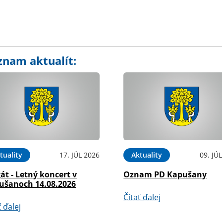
znam aktualít:
tuality
17. JÚL 2026
Aktuality
09. JÚ
át - Letný koncert v
Oznam PD Kapušany
ušanoch 14.08.2026
Čítať ďalej
ť ďalej