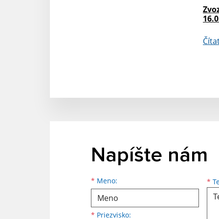
Zvo
16.0
Číta
Napíšte nám
Meno
Priezvisko
E-mailová adresa
*
Meno:
*
Te
*
Priezvisko: