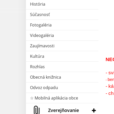
História
Súčasnosť
Fotogaléria
Videogaléria
Zaujímavosti
Kultúra
NE
Rozhlas
- sv
Obecná knižnica
ben
-
- k
Odvoz odpadu
- c
☆ Mobilná aplikácia obce
Zverejňovanie