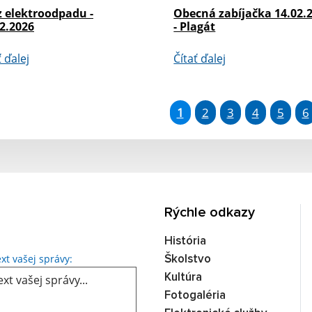
z elektroodpadu -
Obecná zabíjačka 14.02.
2.2026
- Plagát
ť ďalej
Čítať ďalej
1
2
3
4
5
6
Rýchle odkazy
História
Text vašej správy...
xt vašej správy:
Školstvo
Kultúra
Fotogaléria