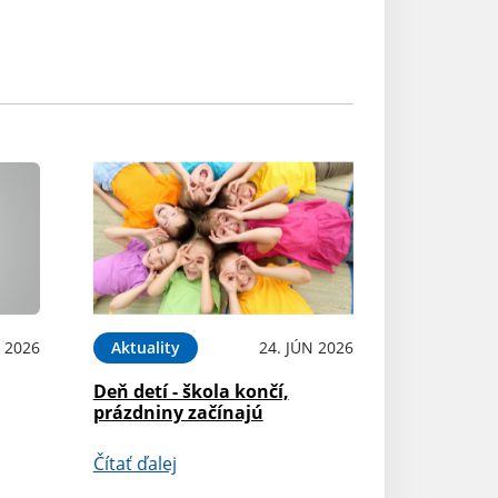
L 2026
Aktuality
24. JÚN 2026
Deň detí - škola končí,
prázdniny začínajú
Čítať ďalej