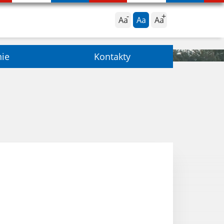
Aa
Aa
Aa
nie
Kontakty