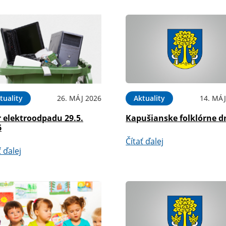
tuality
26. MÁJ 2026
Aktuality
14. MÁJ
 elektroodpadu 29.5.
Kapušianske folklórne d
6
Čítať ďalej
ť ďalej