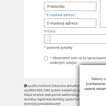
*
E-mailová adresa:
Príloha:
Príloha
*
povinné položky
*
Oboznámil som sa so
spracúvan
osobných údajov
Súbory co
prehliadania
využite možnosť získavania aktuálnych informácií s
cielené rekla
využitím RSS
, CMS systém (redakčný) systém ECHELON 2,
Mapa stránok
,
web portál
,
webhosting
,
webex.digital, s.r.o
domény
,
registrácia domény
,
spoločnosť webex.digital, s.r.
technický prevádzkovateľ