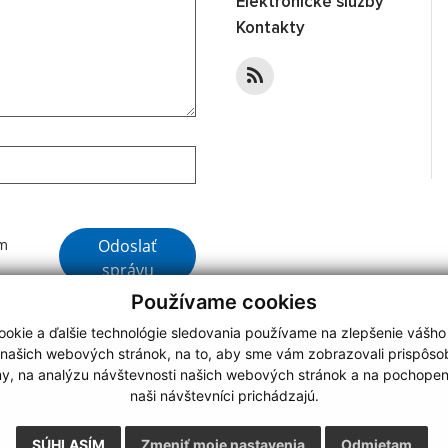
Elektronické služby
Kontakty
Google reCaptcha Response
Odoslať
ím
správu
Používame cookies
okie a ďalšie technológie sledovania používame na zlepšenie vášho
 našich webových stránok, na to, aby sme vám zobrazovali prispôs
my, na analýzu návštevnosti našich webových stránok a na pochopeni
webdesign
|
naši návštevníci prichádzajú.
.
,
o.
,
SÚHLASÍM
Zmeniť moje nastavenia
Odmietam