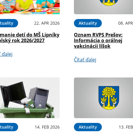
tuality
22. APR 2026
Aktuality
08. APR
ímanie detí do MŠ Lipníky
Oznam RVPS Prešov:
olský rok 2026/2027
Informácia o orálnej
vakcinácii líšok
ť ďalej
Čítať ďalej
tuality
14. FEB 2026
Aktuality
13. FE