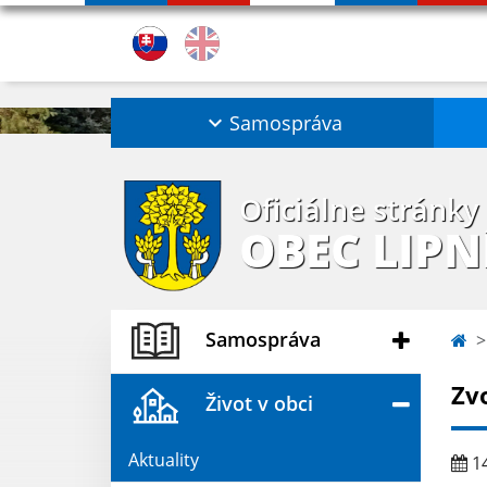
Samospráva
Oficiálne stránky
OBEC LIPN
Samospráva
Zv
Život v obci
Aktuality
14