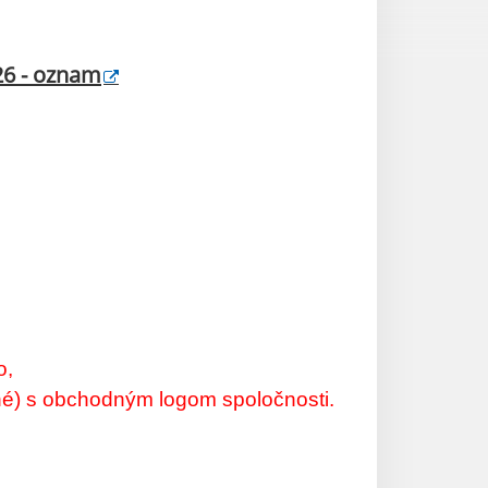
26 - oznam
o,
enné) s obchodným logom spoločnosti.