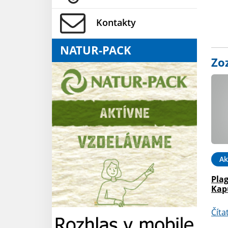
Kontakty
NATUR-PACK
Zo
Ak
Plag
Kap
Číta