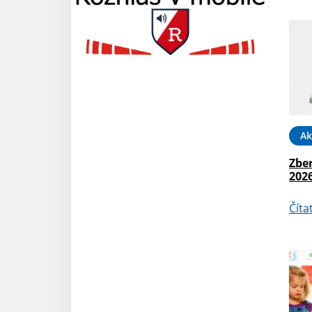
Ak
Zber
202
Číta