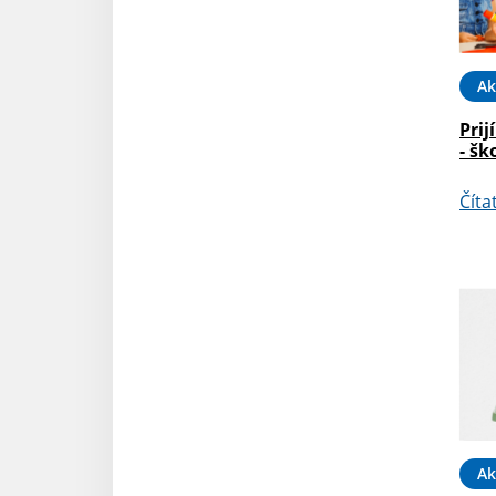
Ak
Prij
- šk
Číta
Ak