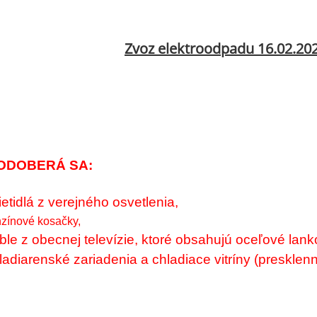
Zvoz elektroodpadu 16.02.20
ODOBERÁ SA:
ietidlá z verejného osvetlenia,
zínové kosačky,
áble z obecnej televízie, ktoré obsahujú oceľové lank
hladiarenské zariadenia a chladiace vitríny (preskl