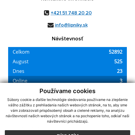
+421 51 748 20 20
info@lipniky.sk
Návštevnosť
Používame cookies
Súbory cookie a ďalšie technológie sledovania používame na zlepšenie
vášho zážitku z prehliadania našich webových stránok, na to, aby sme
využite možnosť získavania aktuálnych informácií s využitím RSS
,
vám zobrazovali prispôsobený obsah a cielené reklamy, na analýzu
CMS systém (redakčný) systém ECHELON 2,
Mapa stránok
,
web portál
,
návštevnosti našich webových stránok a na pochopenie toho, odkiaľ naši
návštevníci prichádzajú.
webhosting
,
webex.digital, s.r.o.
,
domény
,
registrácia domény
,
spoločnosť webex.digital, s.r.o.
,
technický prevádzkovateľ