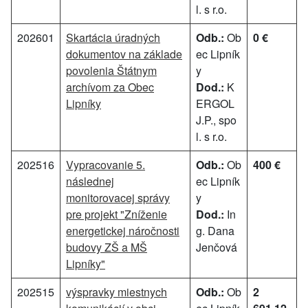
l. s r.o.
202601
Skartácia úradných
Odb.:
Ob
0 €
dokumentov na základe
ec Lipník
povolenia Štátnym
y
archívom za Obec
Dod.:
K
Lipníky
ERGOL
J.P., spo
l. s r.o.
202516
Vypracovanie 5.
Odb.:
Ob
400 €
následnej
ec Lipník
monitorovacej správy
y
pre projekt "Zníženie
Dod.:
In
energetickej náročnosti
g. Dana
budovy ZŠ a MŠ
Jenčová
Lipníky"
202515
výspravky miestnych
Odb.:
Ob
2