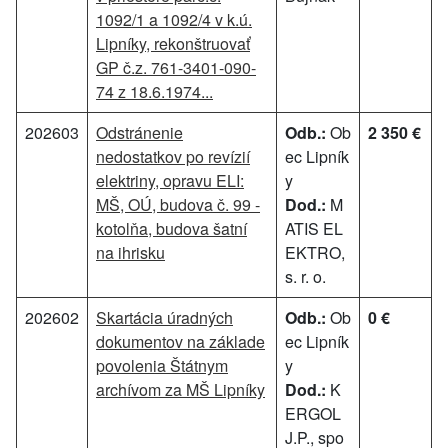
1092/1 a 1092/4 v k.ú.
Lipníky, rekonštruovať
GP č.z. 761-3401-090-
74 z 18.6.1974...
202603
Odstránenie
Odb.:
Ob
2 350 €
nedostatkov po revízií
ec Lipník
elektriny, opravu ELI:
y
MŠ, OÚ, budova č. 99 -
Dod.:
M
kotolňa, budova šatní
ATIS EL
na ihrisku
EKTRO,
s. r. o.
202602
Skartácia úradných
Odb.:
Ob
0 €
dokumentov na základe
ec Lipník
povolenia Štátnym
y
archívom za MŠ Lipníky
Dod.:
K
ERGOL
J.P., spo