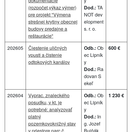
dokumentácie
y
(rozpočet,výkaz výmer)
Dod.:
TA
pre projekt "Výmena
NOT dev
strešnej krytiny obecnej
elopment
budovy predajne a
s. r. o.
reštaurácie"
202605
Čiestenie uličných
Odb.:
Ob
600 €
vpusti a čistenie
ec Lipník
odtokových kanálov
y
Dod.:
Ra
dovan S
ekeľ
202604
Vyprac. znaleckého
Odb.:
Ob
1 230 €
posudku, v kt. je
ec Lipník
potrebné: analyzovať
y
platný
Dod.:
In
pozemkovoknižný stav
g. Jozef
v priestore parc.č.
Bujňák