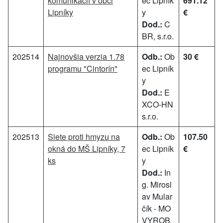
komunikácií v obci
ec Lipník
691.12
Lipníky
y
€
Dod.:
C
BR, s.r.o.
202514
Najnovšia verzia 1.78
Odb.:
Ob
30 €
programu "Cintorín"
ec Lipník
y
Dod.:
E
XCO-HN
s.r.o.
202513
Siete proti hmyzu na
Odb.:
Ob
107.50
okná do MŠ Lipníky, 7
ec Lipník
€
ks
y
Dod.:
In
g. Mirosl
av Mular
čík - MO
VYROB