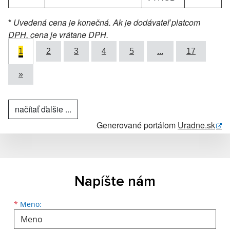
*
Uvedená cena je konečná. Ak je dodávateľ platcom
DPH, cena je vrátane DPH.
1
2
3
4
5
...
17
»
načítať ďalšie ...
Generované portálom
Uradne.sk
Napíšte nám
Meno
Priezvisko
E-mailová adresa
*
Meno: