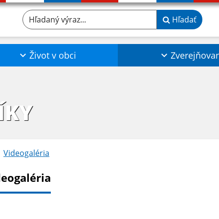
Hľadaný výraz...
Hľadať
Život v obci
Zverejňova
ÍKY
Videogaléria
deogaléria