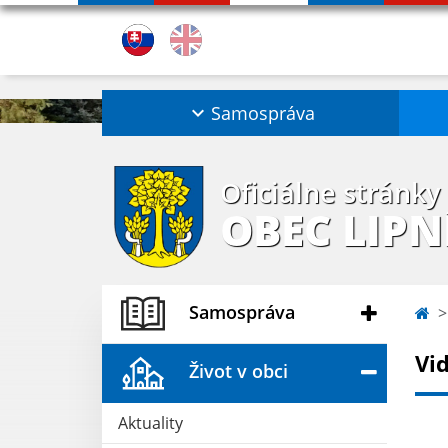
Samospráva
Oficiálne stránky
OBEC LIPN
Samospráva
Vi
Život v obci
Aktuality