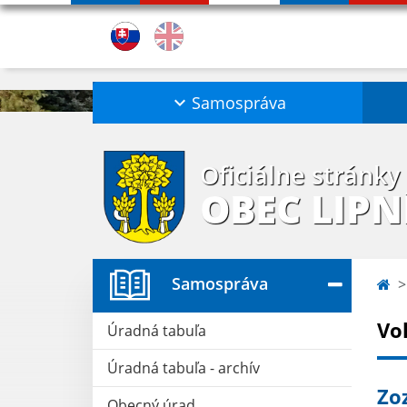
Samospráva
Oficiálne stránky
OBEC LIPN
Samospráva
Vo
Úradná tabuľa
Úradná tabuľa - archív
Zo
Obecný úrad