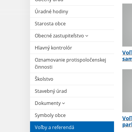
Úradné hodiny
Starosta obce
Obecné zastupiteľstvo
Hlavný kontrolór
Voľ
sam
Oznamovanie protispoločenskej
činnosti
Školstvo
Stavebný úrad
Dokumenty
Symboly obce
Voľ
par
Voľby a referendá