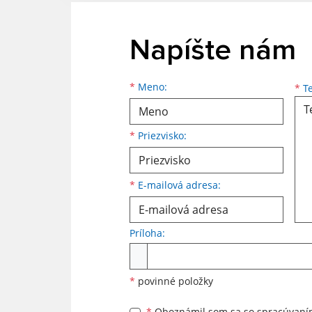
Napíšte nám
Meno
Priezvisko
E-mailová adresa
*
Meno:
*
Te
*
Priezvisko:
*
E-mailová adresa:
Príloha:
Príloha
*
povinné položky
*
Oboznámil som sa so
spracúvan