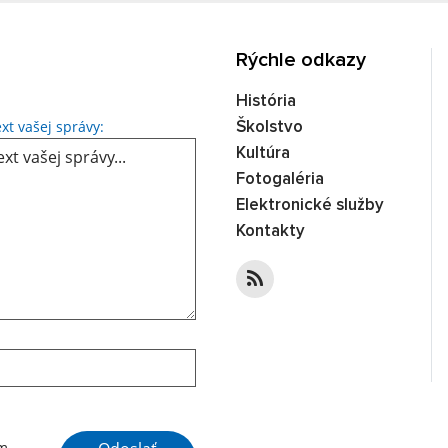
Rýchle odkazy
História
Text vašej správy...
xt vašej správy:
Školstvo
Kultúra
Fotogaléria
Elektronické služby
Kontakty
Google reCaptcha Response
ím