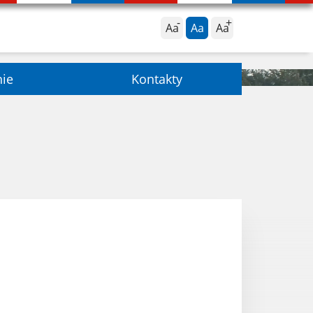
Aa
Aa
Aa
nie
Kontakty