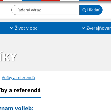
Hľadaný výraz...
Hľadať
Život v obci
Zverejňova
ÍKY
Voľby a referendá
ľby a referendá
znam volieb: