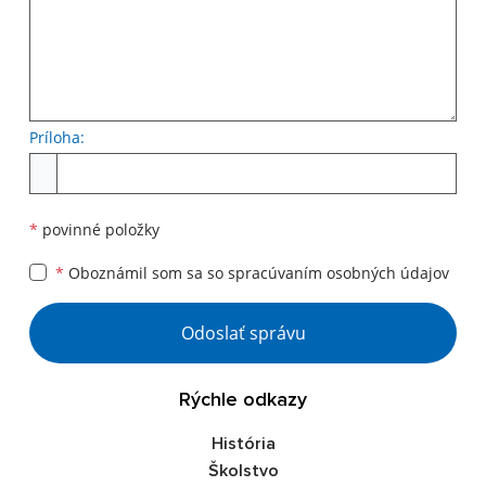
Príloha:
Príloha
*
povinné položky
*
Oboznámil som sa so
spracúvaním osobných údajov
Google reCaptcha Response
Odoslať správu
Rýchle odkazy
História
Školstvo