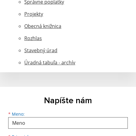
Správne poplatky
Projekty
Obecná knižnica
Rozhlas
Stavebný úrad
Úradná tabuľa - archív
Napíšte nám
Meno
Priezvisko
E-mailová adresa
*
Meno: