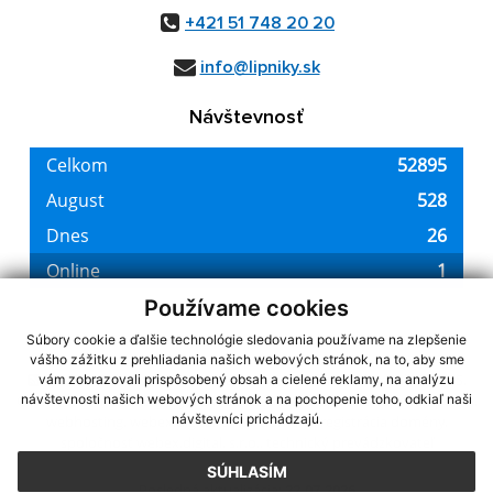
+421 51 748 20 20
info@lipniky.sk
Návštevnosť
Používame cookies
Súbory cookie a ďalšie technológie sledovania používame na zlepšenie
vášho zážitku z prehliadania našich webových stránok, na to, aby sme
využite možnosť získavania aktuálnych informácií s využitím RSS
,
vám zobrazovali prispôsobený obsah a cielené reklamy, na analýzu
CMS systém (redakčný) systém ECHELON 2,
Mapa stránok
,
web portál
,
návštevnosti našich webových stránok a na pochopenie toho, odkiaľ naši
návštevníci prichádzajú.
webhosting
,
webex.digital, s.r.o.
,
domény
,
registrácia domény
,
spoločnosť webex.digital, s.r.o.
,
technický prevádzkovateľ
SÚHLASÍM
Posledná aktualizácia:
22.07.2026