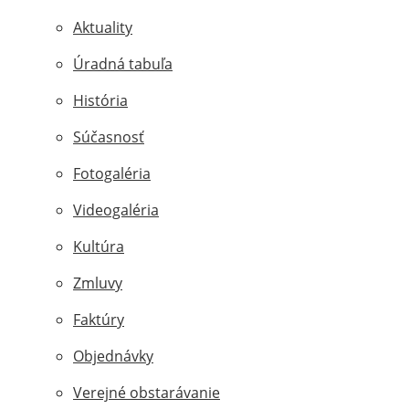
Aktuality
Úradná tabuľa
História
Súčasnosť
Fotogaléria
Videogaléria
Kultúra
Zmluvy
Faktúry
Objednávky
Verejné obstarávanie