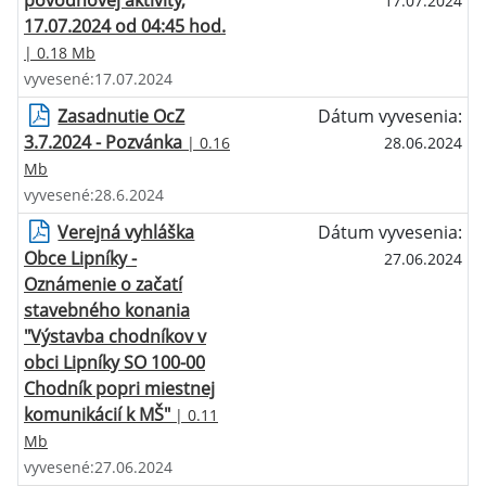
povodňovej aktivity,
17.07.2024
17.07.2024 od 04:45 hod.
| 0.18 Mb
vyvesené:17.07.2024
Zasadnutie OcZ
Dátum vyvesenia:
3.7.2024 - Pozvánka
| 0.16
28.06.2024
Mb
vyvesené:28.6.2024
Verejná vyhláška
Dátum vyvesenia:
Obce Lipníky -
27.06.2024
Oznámenie o začatí
stavebného konania
"Výstavba chodníkov v
obci Lipníky SO 100-00
Chodník popri miestnej
komunikácií k MŠ"
| 0.11
Mb
vyvesené:27.06.2024