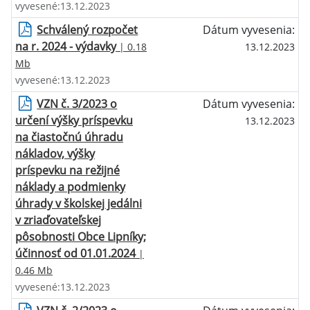
vyvesené:13.12.2023
Schválený rozpočet
Dátum vyvesenia:
na r. 2024 - výdavky
| 0.18
13.12.2023
Mb
vyvesené:13.12.2023
VZN č. 3/2023 o
Dátum vyvesenia:
určení výšky príspevku
13.12.2023
na čiastočnú úhradu
nákladov, výšky
príspevku na režijné
náklady a podmienky
úhrady v školskej jedálni
v zriaďovateľskej
pôsobnosti Obce Lipníky;
účinnosť od 01.01.2024
|
0.46 Mb
vyvesené:13.12.2023