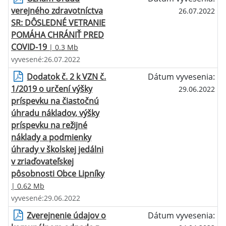
verejného zdravotníctva
26.07.2022
SR: DÔSLEDNÉ VETRANIE
POMÁHA CHRÁNIŤ PRED
COVID-19
| 0.3 Mb
vyvesené:26.07.2022
Dodatok č. 2 k VZN č.
Dátum vyvesenia:
1/2019 o určení výšky
29.06.2022
príspevku na čiastočnú
úhradu nákladov, výšky
príspevku na režijné
náklady a podmienky
úhrady v školskej jedálni
v zriaďovateľskej
pôsobnosti Obce Lipníky
| 0.62 Mb
vyvesené:29.06.2022
Zverejnenie údajov o
Dátum vyvesenia: