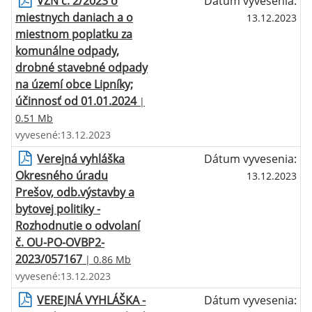
VZN č. 2/2023 o
Dátum vyvesenia:
miestnych daniach a o
13.12.2023
miestnom poplatku za
komunálne odpady,
drobné stavebné odpady
na území obce Lipníky;
účinnosť od 01.01.2024
|
0.51 Mb
vyvesené:13.12.2023
Verejná vyhláška
Dátum vyvesenia:
Okresného úradu
13.12.2023
Prešov, odb.výstavby a
bytovej politiky -
Rozhodnutie o odvolaní
č. OU-PO-OVBP2-
2023/057167
| 0.86 Mb
vyvesené:13.12.2023
VEREJNÁ VYHLÁŠKA -
Dátum vyvesenia: