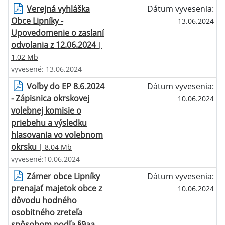
Verejná vyhláška
Dátum vyvesenia:
Obce Lipníky -
13.06.2024
Upovedomenie o zaslaní
odvolania z 12.06.2024
|
1.02 Mb
vyvesené: 13.06.2024
Voľby do EP 8.6.2024
Dátum vyvesenia:
- Zápisnica okrskovej
10.06.2024
volebnej komisie o
priebehu a výsledku
hlasovania vo volebnom
okrsku
| 8.04 Mb
vyvesené:10.06.2024
Zámer obce Lipníky
Dátum vyvesenia:
prenajať majetok obce z
10.06.2024
dôvodu hodného
osobitného zreteľa
spôsobom podľa §9aa