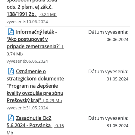
ods. 2 písm. e) zák.č.
138/1991 Zb.
| 0.24 Mb
vyvesené:10.06.2024
Informačný leták -
Dátum vyvesenia:
"Ako postupovať v
06.06.2024
prípade zemetrasenia?"
|
0.74 Mb
vyvesené:06.06.2024
Oznámenie o
Dátum vyvesenia:
strategickom dokumente
31.05.2024
"Program na zlepšenie
kvality ovzdušia pre zónu
Prešovský kraj"
| 0.29 Mb
vyvesené:31.05.2024
Zasadnutie OcZ
Dátum vyvesenia:
5.6.2024 - Pozvánka
| 0.16
31.05.2024
Mb