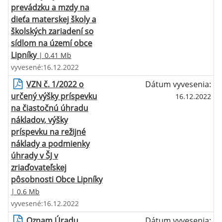
prevádzku a mzdy na
dieťa materskej školy a
školských zariadení so
sídlom na území obce
Lipníky
| 0.41 Mb
vyvesené:16.12.2022
VZN č. 1/2022 o
Dátum vyvesenia:
určený výšky príspevku
16.12.2022
na čiastočnú úhradu
nákladov, výšky
príspevku na režijné
náklady a podmienky
úhrady v ŠJ v
zriaďovateľskej
pôsobnosti Obce Lipníky
| 0.6 Mb
vyvesené:16.12.2022
Oznam Úradu
Dátum vyvesenia: