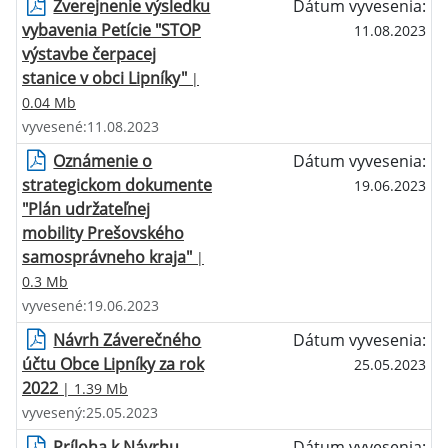
Zverejnenie výsledku
Dátum vyvesenia:
vybavenia Petície "STOP
11.08.2023
výstavbe čerpacej
stanice v obci Lipníky"
|
0.04 Mb
vyvesené:11.08.2023
Oznámenie o
Dátum vyvesenia:
strategickom dokumente
19.06.2023
"Plán udržateľnej
mobility Prešovského
samosprávneho kraja"
|
0.3 Mb
vyvesené:19.06.2023
Návrh Záverečného
Dátum vyvesenia:
účtu Obce Lipníky za rok
25.05.2023
2022
| 1.39 Mb
vyvesený:25.05.2023
Príloha k Návrhu
Dátum vyvesenia: