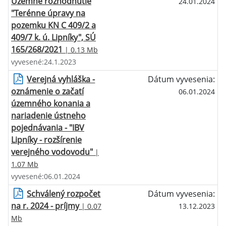
Územné rozhodnutie
24.01.2024
"Terénne úpravy na
pozemku KN C 409/2 a
409/7 k. ú. Lipníky", SÚ
165/268/2021
| 0.13 Mb
vyvesené:24.1.2023
Verejná vyhláška -
Dátum vyvesenia:
oznámenie o začatí
06.01.2024
územného konania a
nariadenie ústneho
pojednávania - "IBV
Lipníky - rozšírenie
verejného vodovodu"
|
1.07 Mb
vyvesené:06.01.2024
Schválený rozpočet
Dátum vyvesenia:
na r. 2024 - príjmy
| 0.07
13.12.2023
Mb