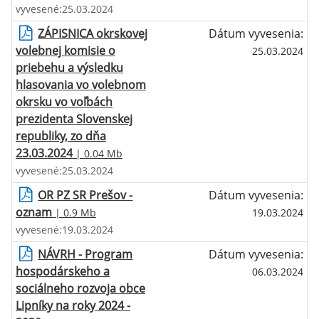
vyvesené:25.03.2024
ZÁPISNICA okrskovej
Dátum vyvesenia:
volebnej komisie o
25.03.2024
priebehu a výsledku
hlasovania vo volebnom
okrsku vo voľbách
prezidenta Slovenskej
republiky, zo dňa
23.03.2024
| 0.04 Mb
vyvesené:25.03.2024
OR PZ SR Prešov -
Dátum vyvesenia:
oznam
| 0.9 Mb
19.03.2024
vyvesené:19.03.2024
NÁVRH - Program
Dátum vyvesenia:
hospodárskeho a
06.03.2024
sociálneho rozvoja obce
Lipníky na roky 2024 -