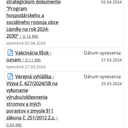
strategickom dokumente
02.04.2024
"Program
hospodárskeho a
sociálneho rozvoja obce
Lipníky na rok 2024-
2030"
| 0.16 Mb
vyvesené:02.04.2024
Vakcinácia líšok -
Dátum vyvesenia:
oznam
| 0.11 Mb
27.03.2024
vyvesené:27.03.2024
Verejná vyhláška -
Dátum vyvesenia:
Výzva č. 427/2024/SB na
25.03.2024
vykonanie
výrubu/okliesnenia
stromov a iných
porastov v zmysle §11
zákona č. 251/2012 Z.z.
|
0.64 Mb