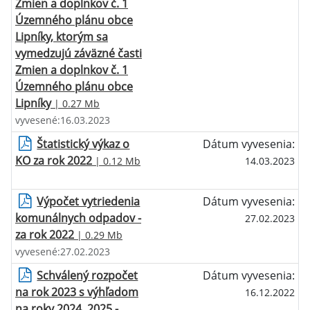
Zmien a doplnkov č. 1
Územného plánu obce
Lipníky, ktorým sa
vymedzujú záväzné časti
Zmien a doplnkov č. 1
Územného plánu obce
Lipníky
| 0.27 Mb
vyvesené:16.03.2023
Štatistický výkaz o
Dátum vyvesenia:
KO za rok 2022
| 0.12 Mb
14.03.2023
Výpočet vytriedenia
Dátum vyvesenia:
komunálnych odpadov -
27.02.2023
za rok 2022
| 0.29 Mb
vyvesené:27.02.2023
Schválený rozpočet
Dátum vyvesenia:
na rok 2023 s výhľadom
16.12.2022
na roky 2024, 2025 -