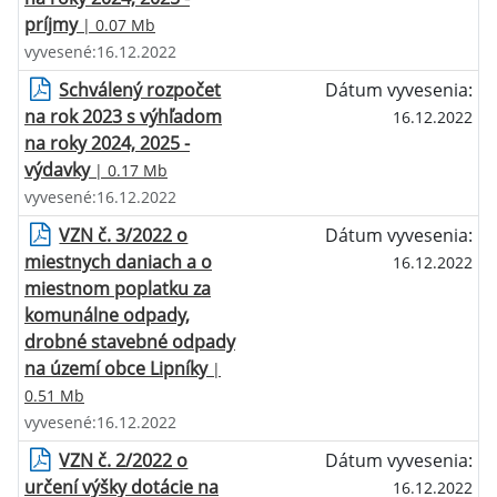
príjmy
| 0.07 Mb
vyvesené:16.12.2022
Schválený rozpočet
Dátum vyvesenia:
na rok 2023 s výhľadom
16.12.2022
na roky 2024, 2025 -
výdavky
| 0.17 Mb
vyvesené:16.12.2022
VZN č. 3/2022 o
Dátum vyvesenia:
miestnych daniach a o
16.12.2022
miestnom poplatku za
komunálne odpady,
drobné stavebné odpady
na území obce Lipníky
|
0.51 Mb
vyvesené:16.12.2022
VZN č. 2/2022 o
Dátum vyvesenia:
určení výšky dotácie na
16.12.2022