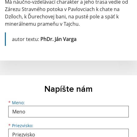
Má náučno-vzdelávací charakter a jeho trasa vedie od
Zárezu Stravného potoka v Pavlovciach k chate na
Dzíloch, k Ďurechovej bani, na pusté pole a späť k
minerálnemu prameňu v Tajchu.
autor textu:
PhDr. Ján Varga
Napíšte nám
Meno
Priezvisko
E-mailová adresa
*
Meno:
*
Priezvisko: