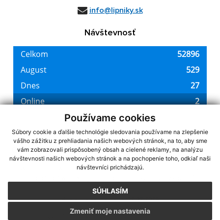
info@lipniky.sk
Návštevnosť
Používame cookies
Súbory cookie a ďalšie technológie sledovania používame na zlepšenie
vášho zážitku z prehliadania našich webových stránok, na to, aby sme
využite možnosť získavania aktuálnych informácií s využitím RSS
,
vám zobrazovali prispôsobený obsah a cielené reklamy, na analýzu
CMS systém (redakčný) systém ECHELON 2,
Mapa stránok
,
web portál
,
návštevnosti našich webových stránok a na pochopenie toho, odkiaľ naši
návštevníci prichádzajú.
webhosting
,
webex.digital, s.r.o.
,
domény
,
registrácia domény
,
spoločnosť webex.digital, s.r.o.
,
technický prevádzkovateľ
SÚHLASÍM
Posledná aktualizácia:
22.07.2026
Zmeniť moje nastavenia
Vytlačiť stránku
|
Vyhlásenie o prístupnosti