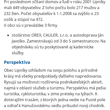
Pri poslednom sčítaní domov a ľudí v roku 2001 Lipníky
mali 449 obyvateľov. Z toho počtu bolo 217 mužov a
232 žien. Počet obyvateľov k 1.1.2008 sa zvýšilo o 23
osôb a stúpol na 472.
V obci sú v prevádzke 3 firmy
stolárstvo OREX, CAULER, s.r.o. a autodoprava Ján
Javolko. Zamestnávajú od 3 do 5 zamestnancov. Na
objednávku sú tu poskytované aj kadernícke
služby.
Perspektíva
Obec Lipníky vzhľadom na svoju polohu a prírodné
krásy má všetky predpoklady ďalšieho napredovania.
Rysujú sa možnosti rozšírenia podnikateľských aktivít,
najmä v oblasti služieb a turizmu. Perspektívu má pešia
turistika, cykloturistika, v zime preteky na lyžiach. K
doterajším trasám, z ktorých jedna vedie na Pusté pole
a odtiaľ k Hanušovskému sedlu pribudol nový chodník.