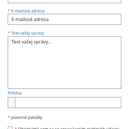
*
E-mailová adresa:
Text vašej správy...
*
Text vašej správy:
Príloha:
Príloha
*
povinné položky
*
Oboznámil som sa so
spracúvaním osobných údajov