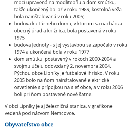
moci upravená na modlitebňu a dom smútku,
takže ukončený bol až v roku 1989, kostolná veža
bola nainštalovaná v roku 2006)
budova kultúrneho domu, v ktorom sa nachádza
obecný úrad a knižnica, bola postavená v roku
1975
budova Jednoty - s jej výstavbou sa započalo v roku
1974 a ukončená bola v roku 1977
dom smútku, postavený v rokoch 2000-2004 a
svojmu účelu odovzdaný 2. novembra 2004.
Pýchou obce Lipníky je futbalové ihrisko. V roku
2005 bolo na ňom nainštalované elektrické
osvetlenie s prípojkou na sieť obce, a v roku 2006
boli pri ňom postavené nové šatne.
V obci Lipníky je aj železničná stanica, v grafikone
vedená pod názvom Nemcovce.
Obyvateľstvo obce