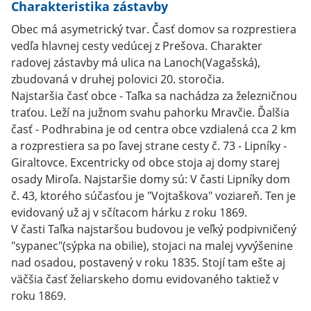
Charakteristika zástavby
Obec má asymetrický tvar. Časť domov sa rozprestiera
vedľa hlavnej cesty vedúcej z Prešova. Charakter
radovej zástavby má ulica na Lanoch(Vagašská),
zbudovaná v druhej polovici 20. storočia.
Najstaršia časť obce - Taľka sa nachádza za železničnou
traťou. Leží na južnom svahu pahorku Mravčie. Ďalšia
časť - Podhrabina je od centra obce vzdialená cca 2 km
a rozprestiera sa po ľavej strane cesty č. 73 - Lipníky -
Giraltovce. Excentricky od obce stoja aj domy starej
osady Miroľa. Najstaršie domy sú: V časti Lipníky dom
č. 43, ktorého súčasťou je "Vojtaškova" voziareň. Ten je
evidovaný už aj v sčítacom hárku z roku 1869.
V časti Taľka najstaršou budovou je veľký podpivničený
"sypanec"(sýpka na obilie), stojaci na malej vyvýšenine
nad osadou, postavený v roku 1835. Stojí tam ešte aj
väčšia časť želiarskeho domu evidovaného taktiež v
roku 1869.