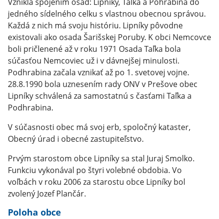
Vznikla spojením osád: Lipníky, Taľka a Pohrabina do
jedného sídelného celku s vlastnou obecnou správou.
Každá z nich má svoju históriu. Lipníky pôvodne
existovali ako osada Šarišskej Poruby. K obci Nemcovce
boli pričlenené až v roku 1971 Osada Taľka bola
súčasťou Nemcoviec už i v dávnejšej minulosti.
Podhrabina začala vznikať až po 1. svetovej vojne.
28.8.1990 bola uznesením rady ONV v Prešove obec
Lipníky schválená za samostatnú s časťami Taľka a
Podhrabina.
V súčasnosti obec má svoj erb, spoločný kataster,
Obecný úrad i obecné zastupiteľstvo.
Prvým starostom obce Lipníky sa stal Juraj Smolko.
Funkciu vykonával po štyri volebné obdobia. Vo
voľbách v roku 2006 za starostu obce Lipníky bol
zvolený Jozef Plančár.
Poloha obce