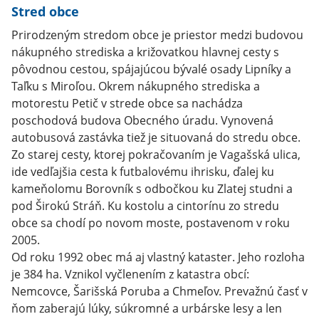
Stred obce
Prirodzeným stredom obce je priestor medzi budovou
nákupného strediska a križovatkou hlavnej cesty s
pôvodnou cestou, spájajúcou bývalé osady Lipníky a
Taľku s Miroľou. Okrem nákupného strediska a
motorestu Petič v strede obce sa nachádza
poschodová budova Obecného úradu. Vynovená
autobusová zastávka tiež je situovaná do stredu obce.
Zo starej cesty, ktorej pokračovaním je Vagašská ulica,
ide vedľajšia cesta k futbalovému ihrisku, ďalej ku
kameňolomu Borovník s odbočkou ku Zlatej studni a
pod Širokú Stráň. Ku kostolu a cintorínu zo stredu
obce sa chodí po novom moste, postavenom v roku
2005.
Od roku 1992 obec má aj vlastný kataster. Jeho rozloha
je 384 ha. Vznikol vyčlenením z katastra obcí:
Nemcovce, Šarišská Poruba a Chmeľov. Prevažnú časť v
ňom zaberajú lúky, súkromné a urbárske lesy a len