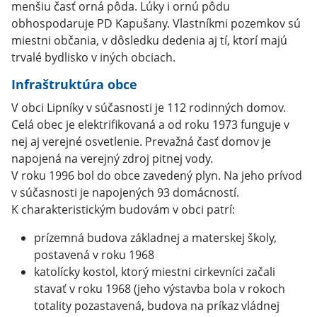
menšiu časť orná pôda. Lúky i ornú pôdu
obhospodaruje PD Kapušany. Vlastníkmi pozemkov sú
miestni občania, v dôsledku dedenia aj tí, ktorí majú
trvalé bydlisko v iných obciach.
Infraštruktúra obce
V obci Lipníky v súčasnosti je 112 rodinných domov.
Celá obec je elektrifikovaná a od roku 1973 funguje v
nej aj verejné osvetlenie. Prevažná časť domov je
napojená na verejný zdroj pitnej vody.
V roku 1996 bol do obce zavedený plyn. Na jeho prívod
v súčasnosti je napojených 93 domácností.
K charakteristickým budovám v obci patrí:
prízemná budova základnej a materskej školy,
postavená v roku 1968
katolícky kostol, ktorý miestni cirkevníci začali
stavať v roku 1968 (jeho výstavba bola v rokoch
totality pozastavená, budova na príkaz vládnej