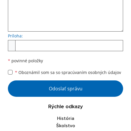
Príloha:
Príloha
*
povinné položky
*
Oboznámil som sa so
spracúvaním osobných údajov
Google reCaptcha Response
Odoslať správu
Rýchle odkazy
História
Školstvo