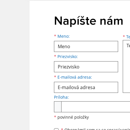
Napíšte nám
Meno
Priezvisko
E-mailová adresa
*
Meno:
*
Te
*
Priezvisko:
*
E-mailová adresa:
Príloha:
Príloha
*
povinné položky
*
Oboznámil som sa so
spracúvan