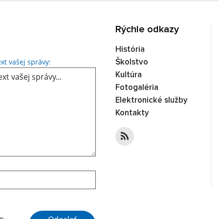
Rýchle odkazy
História
Text vašej správy...
xt vašej správy:
Školstvo
Kultúra
Fotogaléria
Elektronické služby
Kontakty
Google reCaptcha Response
ím