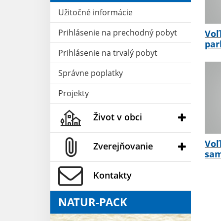
Užitočné informácie
Prihlásenie na prechodný pobyt
Voľ
par
Prihlásenie na trvalý pobyt
Správne poplatky
Projekty
Život v obci
Voľ
Zverejňovanie
sam
Kontakty
NATUR-PACK