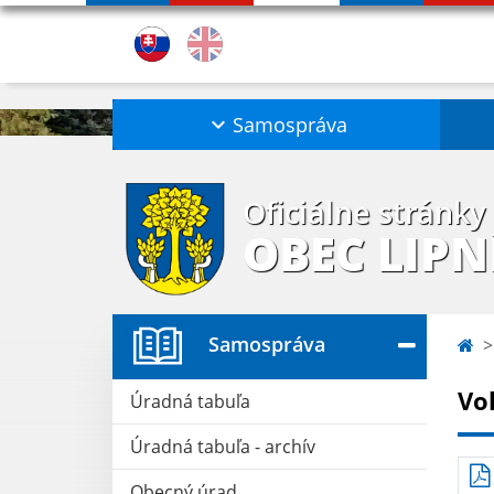
Samospráva
Oficiálne stránky
OBEC LIPN
Samospráva
Vo
Úradná tabuľa
Úradná tabuľa - archív
Obecný úrad