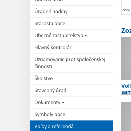
vyv
Úradné hodiny
Starosta obce
Zo
Obecné zastupiteľstvo
Hlavný kontrolór
Oznamovanie protispoločenskej
činnosti
Školstvo
Voľ
Stavebný úrad
sam
Dokumenty
Symboly obce
Voľby a referendá