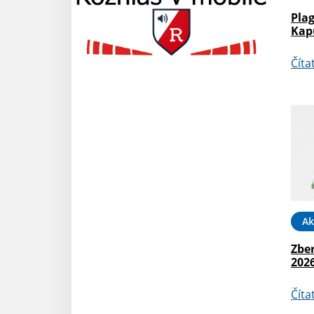
Plag
Kap
Číta
Ak
Zber
202
Číta