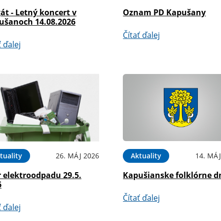
át - Letný koncert v
Oznam PD Kapušany
ušanoch 14.08.2026
Čítať ďalej
ť ďalej
tuality
26. MÁJ 2026
Aktuality
14. MÁJ
 elektroodpadu 29.5.
Kapušianske folklórne d
6
Čítať ďalej
ť ďalej