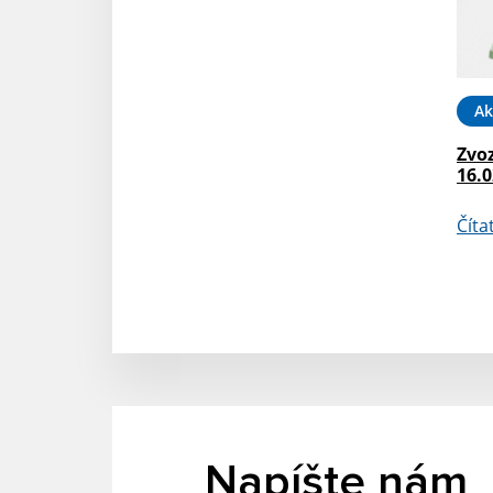
Ak
Zvo
16.0
Číta
Napíšte nám