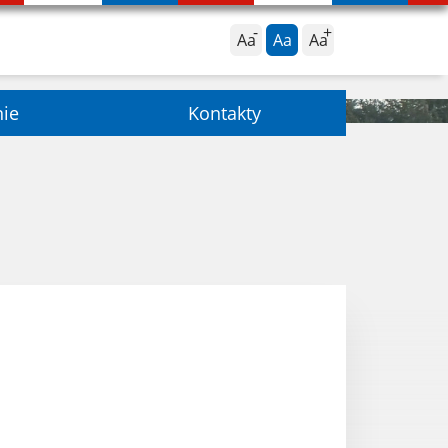
Aa
Aa
Aa
nie
Kontakty