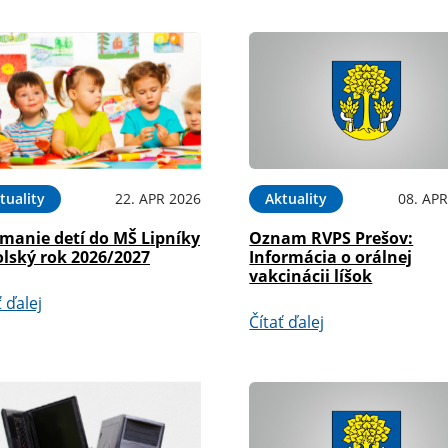
tuality
22. APR 2026
Aktuality
08. APR
ímanie detí do MŠ Lipníky
Oznam RVPS Prešov:
olský rok 2026/2027
Informácia o orálnej
vakcinácii líšok
ť ďalej
Čítať ďalej