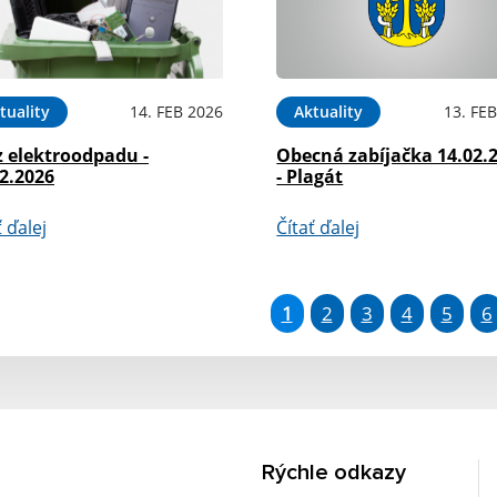
tuality
14. FEB 2026
Aktuality
13. FE
z elektroodpadu -
Obecná zabíjačka 14.02.
2.2026
- Plagát
ť ďalej
Čítať ďalej
1
2
3
4
5
6
Rýchle odkazy