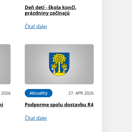
Deň detí - škola končí,
prázdniny začínajú
Čítať ďalej
 2026
Aktuality
27. APR 2026
ni
Podporme spolu dostavbu R4
Čítať ďalej