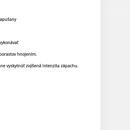
Kapušany
vykonávať
u porastov hnojením.
sne vyskytnúť zvýšená intenzita zápachu.