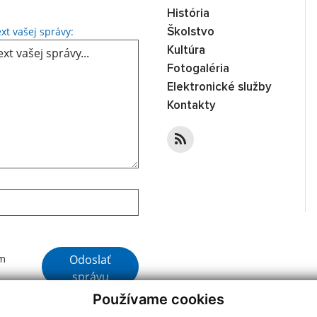
História
Text vašej správy...
xt vašej správy:
Školstvo
Kultúra
Fotogaléria
Elektronické služby
Kontakty
Google reCaptcha Response
Odoslať
ím
správu
Používame cookies