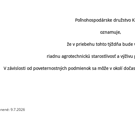
Poľnohospodárske družstvo 
oznamuje,
že v priebehu tohto týždňa
bude 
riadnu agrotechnickú starostlivosť a výživ
V závislosti od poveternostných podmienok sa môže v okolí doča
jnené: 9.7.2026