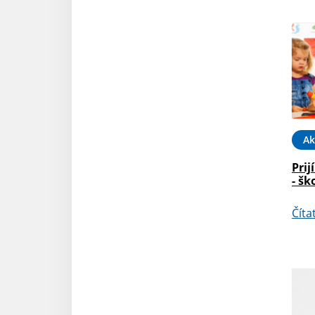
Ak
Prij
- šk
Číta