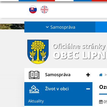
Samospráva
Oficiálne stránky
OBEC LIPN
Samospráva
Oz
Život v obci
Aktuality
09