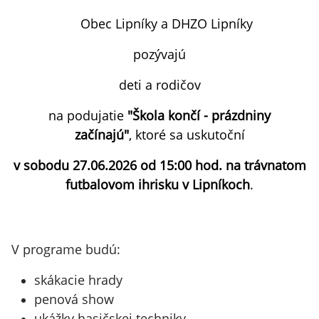
Obec Lipníky a DHZO Lipníky
pozývajú
deti a rodičov
na podujatie
"Škola končí - prázdniny
začínajú"
, ktoré sa uskutoční
v sobodu 27.06.2026 od 15:00 hod. na trávnatom
futbalovom ihrisku v Lipníkoch
.
V programe budú:
skákacie hrady
penová show
ukážky hasičskej techniky