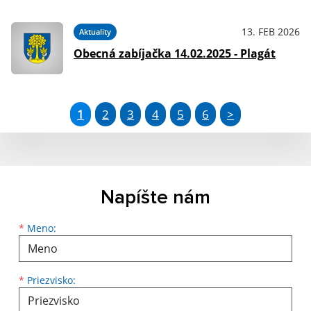
13. FEB 2026
Aktuality
Obecná zabíjačka 14.02.2025 - Plagát
1
2
3
4
5
6
>
Napíšte nám
Meno
Priezvisko
E-mailová adresa
*
Meno:
*
Priezvisko: