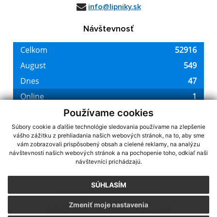
info@lipniky.sk
Návštevnosť
Používame cookies
Súbory cookie a ďalšie technológie sledovania používame na zlepšenie
vášho zážitku z prehliadania našich webových stránok, na to, aby sme
využite možnosť získavania aktuálnych informácií s využitím RSS
,
vám zobrazovali prispôsobený obsah a cielené reklamy, na analýzu
CMS systém (redakčný) systém ECHELON 2,
Mapa stránok
,
web portál
,
návštevnosti našich webových stránok a na pochopenie toho, odkiaľ naši
návštevníci prichádzajú.
webhosting
,
webex.digital, s.r.o.
,
domény
,
registrácia domény
,
spoločnosť webex.digital, s.r.o.
,
technický prevádzkovateľ
SÚHLASÍM
Posledná aktualizácia:
22.07.2026
Zmeniť moje nastavenia
Vytlačiť stránku
|
Vyhlásenie o prístupnosti