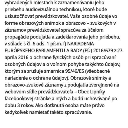
vyhradených miestach k zaznamenávaniu jeho
priebehu audiovizuálnou technikou, ktoré bude
uskutočňovať prevádzkovateľ. Vaše osobné údaje vo
forme obrazových snímok a obrazovo – zvukových v
záznamov prevádzkovateľ spracúva za účelom
propagácie podujatia a zadeklarovania jeho priebehu,
v súlade s čl. 6 ods. 1 písm. f) NARIADENIA
EURÓPSKEHO PARLAMENTU A RADY (EÚ) 2016/679 z 27.
apríla 2016 o ochrane fyzických osôb pri spracúvaní
osobných údajov a o voľnom pohybe takýchto údajov,
ktorým sa zrušuje smernica 95/46/ES (všeobecné
nariadenie o ochrane údajov). Obrazové snímky a
obrazovo-zvukové záznamy z podujatia zverejnené na
webovom sídle prevádzkovateľa – Obec Lipníky
facebookovej stránke a iných a budú uchovávané po
dobu 3 rokov. Ako dotknutá osoba máte právo
kedykoľvek namietať takéto spracúvanie.