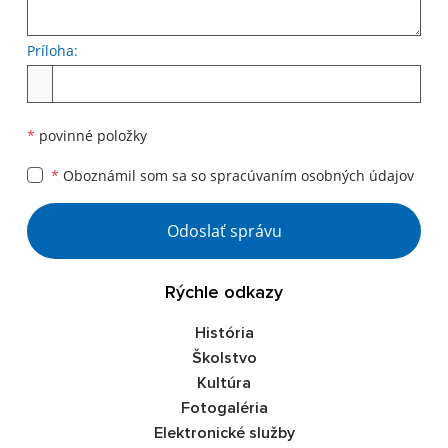
Príloha:
Príloha
*
povinné položky
*
Oboznámil som sa so
spracúvaním osobných údajov
Google reCaptcha Response
Odoslať správu
Rýchle odkazy
História
Školstvo
Kultúra
Fotogaléria
Elektronické služby