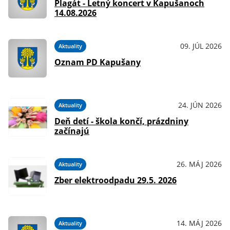
Plagát - Letný koncert v Kapušanoch
14.08.2026
09. JÚL 2026
Aktuality
Oznam PD Kapušany
24. JÚN 2026
Aktuality
Deň detí - škola končí, prázdniny
začínajú
26. MÁJ 2026
Aktuality
Zber elektroodpadu 29.5. 2026
14. MÁJ 2026
Aktuality