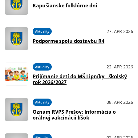
Kapušianske folklórne dni
27. APR 2026
Aktuality
Podporme spolu dostavbu R4
22. APR 2026
Aktuality
Prijímanie detí do MŠ Lipníky - školský
rok 2026/2027
08. APR 2026
Aktuality
Oznam RVPS Prešov: Informácia o
orálnej vakcinácii líšok
02. APR 2026
Aktuality