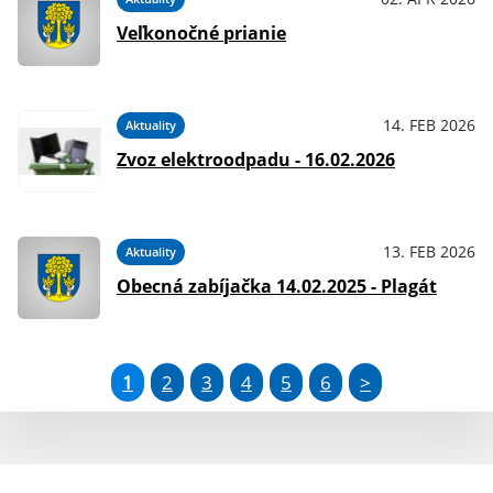
Veľkonočné prianie
14. FEB 2026
Aktuality
Zvoz elektroodpadu - 16.02.2026
13. FEB 2026
Aktuality
Obecná zabíjačka 14.02.2025 - Plagát
1
2
3
4
5
6
>