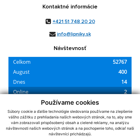
Kontaktné informácie
+421 51 748 20 20
info@lipniky.sk
Návštevnosť
Používame cookies
Súbory cookie a ďalšie technológie sledovania používame na zlepšenie
vášho zážitku z prehliadania našich webových stránok, na to, aby sme
využite možnosť získavania aktuálnych informácií s využitím RSS
,
vám zobrazovali prispôsobený obsah a cielené reklamy, na analýzu
CMS systém (redakčný) systém ECHELON 2,
Mapa stránok
,
web portál
,
návštevnosti našich webových stránok a na pochopenie toho, odkiaľ naši
návštevníci prichádzajú.
webhosting
,
webex.digital, s.r.o.
,
domény
,
registrácia domény
,