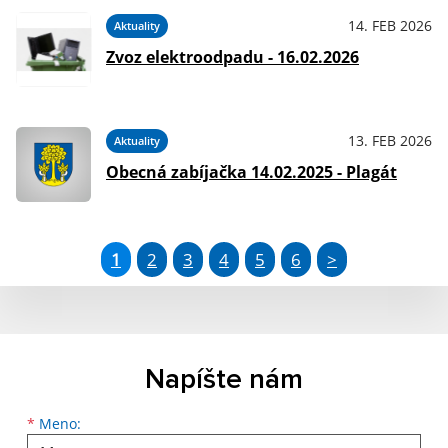
14. FEB 2026
Aktuality
Zvoz elektroodpadu - 16.02.2026
13. FEB 2026
Aktuality
Obecná zabíjačka 14.02.2025 - Plagát
1
2
3
4
5
6
>
Napíšte nám
Meno
Priezvisko
E-mailová adresa
*
Meno: