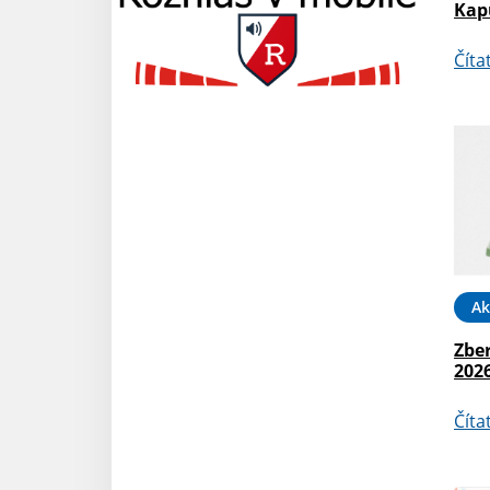
Kap
Číta
Ak
Zber
202
Číta