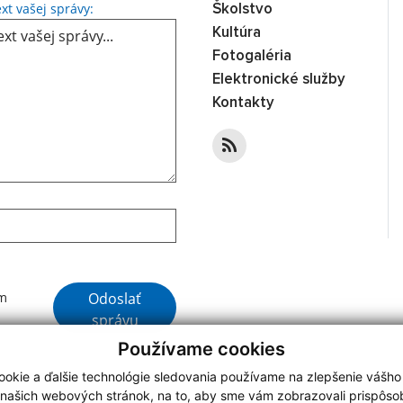
Text vašej správy...
xt vašej správy:
Školstvo
Kultúra
Fotogaléria
Elektronické služby
Kontakty
Google reCaptcha Response
Odoslať
ím
správu
Používame cookies
okie a ďalšie technológie sledovania používame na zlepšenie vášho
 našich webových stránok, na to, aby sme vám zobrazovali prispôs