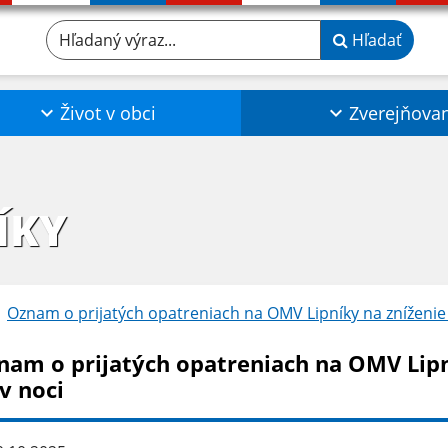
Hľadaný výraz...
Hľadať
Život v obci
Zverejňova
ÍKY
Oznam o prijatých opatreniach na OMV Lipníky na zníženie s
nam o prijatých opatreniach na OMV Lipní
v noci