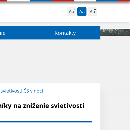
Aa
Aa
Aa
nie
Kontakty
vietivosti ČS v noci
ky na zníženie svietivosti