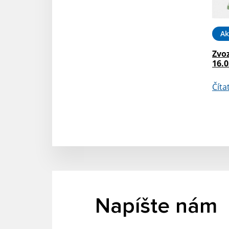
Ak
Zvo
16.0
Číta
Napíšte nám