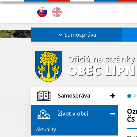
Samospráva
Oficiálne stránky
OBEC LIPN
Samospráva
Oz
Život v obci
ČS 
Aktuality