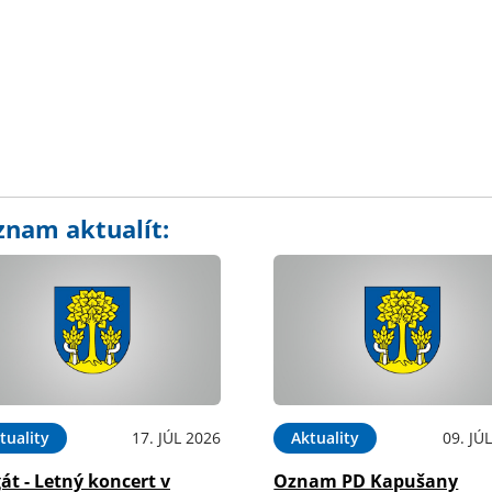
znam aktualít:
tuality
17. JÚL 2026
Aktuality
09. JÚ
át - Letný koncert v
Oznam PD Kapušany