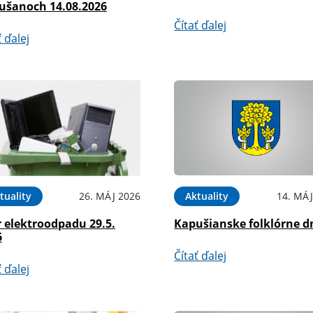
ušanoch 14.08.2026
Čítať ďalej
ť ďalej
tuality
26. MÁJ 2026
Aktuality
14. MÁJ
 elektroodpadu 29.5.
Kapušianske folklórne d
6
Čítať ďalej
ť ďalej