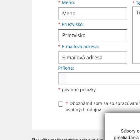
Meno
Priezvisko
E-mailová adresa
*
Meno:
*
Te
*
Priezvisko:
*
E-mailová adresa:
Príloha:
Príloha
*
povinné položky
*
Oboznámil som sa so
spracúvan
osobných údajov
Súbory co
prehliadania
využite možnosť získavania aktuálnych informácií s