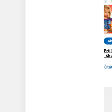
Ak
Prij
- šk
Číta