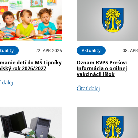
tuality
22. APR 2026
Aktuality
08. APR
ímanie detí do MŠ Lipníky
Oznam RVPS Prešov:
olský rok 2026/2027
Informácia o orálnej
vakcinácii líšok
ť ďalej
Čítať ďalej