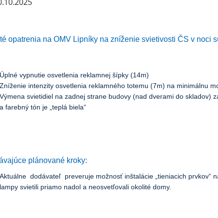
.10.2025
até opatrenia na OMV Lipníky na zníženie svietivosti ČS v noci s
Úplné vypnutie osvetlenia reklamnej šípky (14m)
Zníženie intenzity osvetlenia reklamného totemu (7m) na minimálnu 
Výmena svietidiel na zadnej strane budovy (nad dverami do skladov) za 
a farebný tón je „teplá biela“
ávajúce plánované kroky:
Aktuálne dodávateľ preveruje možnosť inštalácie „tieniacich prvkov“ na 
lampy svietili priamo nadol a neosvetľovali okolité domy.