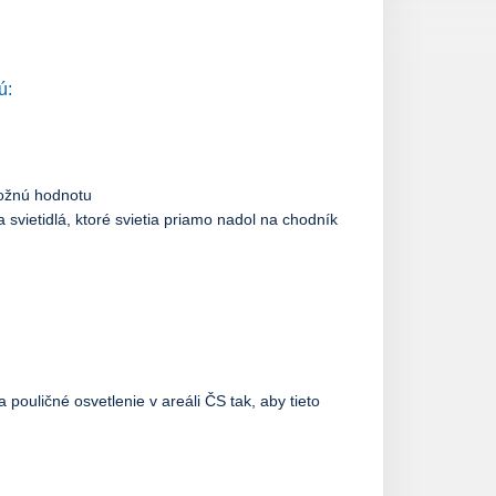
ú:
možnú hodnotu
svietidlá, ktoré svietia priamo nadol na chodník
pouličné osvetlenie v areáli ČS tak, aby tieto