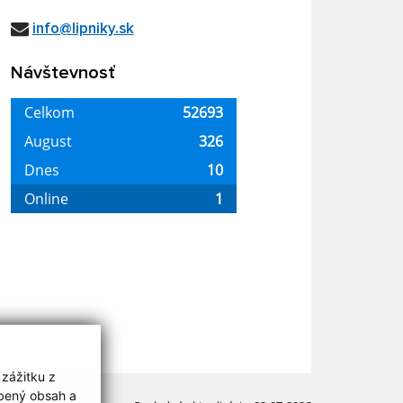
info@lipniky.sk
Návštevnosť
 zážitku z
obený obsah a