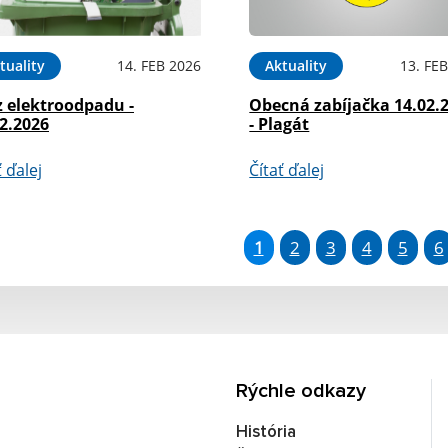
tuality
14. FEB 2026
Aktuality
13. FE
z elektroodpadu -
Obecná zabíjačka 14.02.
2.2026
- Plagát
ť ďalej
Čítať ďalej
1
2
3
4
5
6
Rýchle odkazy
História