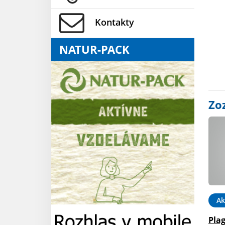
Kontakty
NATUR-PACK
Zo
Ak
Plag