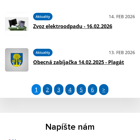
14. FEB 2026
Aktuality
Zvoz elektroodpadu - 16.02.2026
13. FEB 2026
Aktuality
Obecná zabíjačka 14.02.2025 - Plagát
1
2
3
4
5
6
>
Napíšte nám