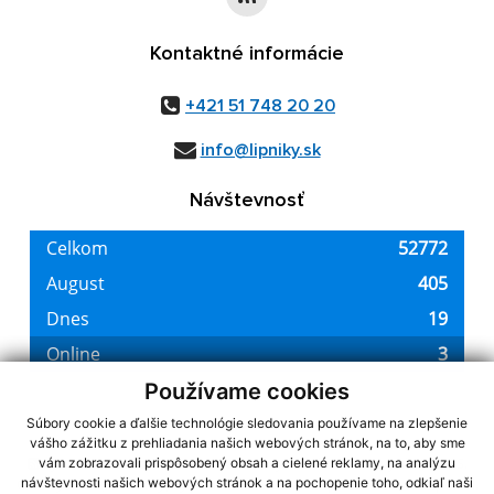
Kontaktné informácie
+421 51 748 20 20
info@lipniky.sk
Návštevnosť
Používame cookies
Súbory cookie a ďalšie technológie sledovania používame na zlepšenie
vášho zážitku z prehliadania našich webových stránok, na to, aby sme
využite možnosť získavania aktuálnych informácií s využitím RSS
,
vám zobrazovali prispôsobený obsah a cielené reklamy, na analýzu
CMS systém (redakčný) systém ECHELON 2,
Mapa stránok
,
web portál
,
návštevnosti našich webových stránok a na pochopenie toho, odkiaľ naši