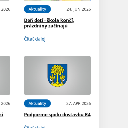
L 2026
Aktuality
24. JÚN 2026
Deň detí - škola končí,
prázdniny začínajú
Čítať ďalej
 2026
Aktuality
27. APR 2026
ni
Podporme spolu dostavbu R4
Čítať ďalej