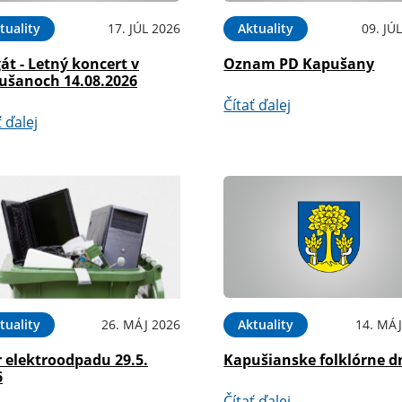
tuality
17. JÚL 2026
Aktuality
09. JÚ
át - Letný koncert v
Oznam PD Kapušany
ušanoch 14.08.2026
Čítať ďalej
ť ďalej
tuality
26. MÁJ 2026
Aktuality
14. MÁJ
 elektroodpadu 29.5.
Kapušianske folklórne d
6
Čítať ďalej