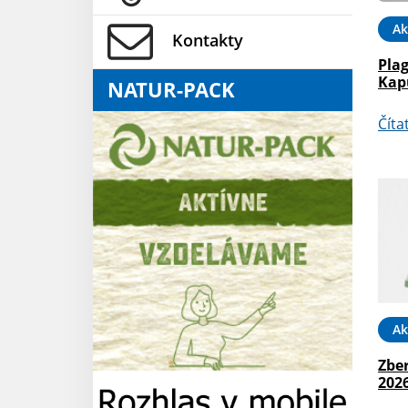
Ak
Kontakty
Plag
Kap
NATUR-PACK
Číta
Ak
Zber
202