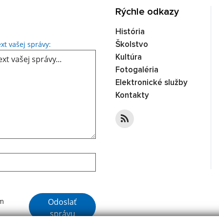
Rýchle odkazy
História
Text vašej správy...
xt vašej správy:
Školstvo
Kultúra
Fotogaléria
Elektronické služby
Kontakty
Google reCaptcha Response
Odoslať
ím
správu