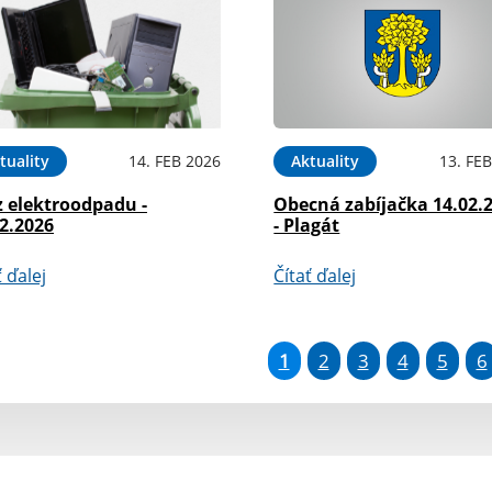
tuality
14. FEB 2026
Aktuality
13. FE
z elektroodpadu -
Obecná zabíjačka 14.02.
2.2026
- Plagát
ť ďalej
Čítať ďalej
1
2
3
4
5
6