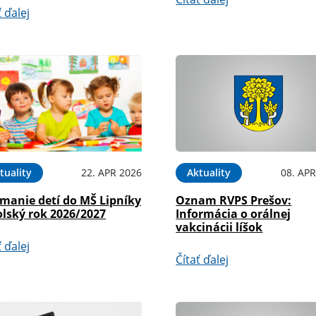
ť ďalej
tuality
22. APR 2026
Aktuality
08. APR
ímanie detí do MŠ Lipníky
Oznam RVPS Prešov:
olský rok 2026/2027
Informácia o orálnej
vakcinácii líšok
ť ďalej
Čítať ďalej