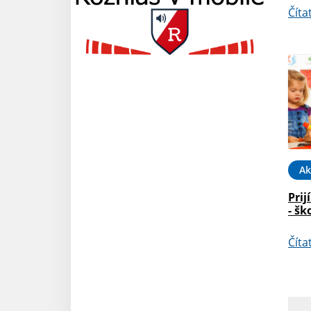
Číta
Ak
Prij
- šk
Číta