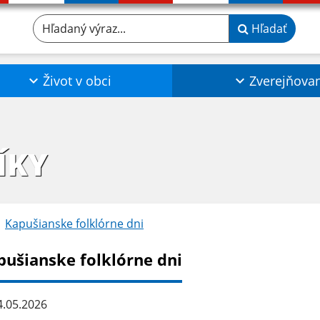
Hľadaný výraz...
Hľadať
Život v obci
Zverejňova
ÍKY
Kapušianske folklórne dni
pušianske folklórne dni
.05.2026