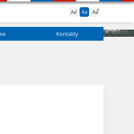
Aa
Aa
Aa
nie
Kontakty