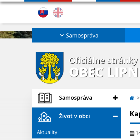
Samospráva
Oficiálne stránky
OBEC LIPN
Samospráva
Ka
Život v obci
Aktuality
14