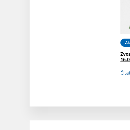
Ak
Zvo
16.0
Číta