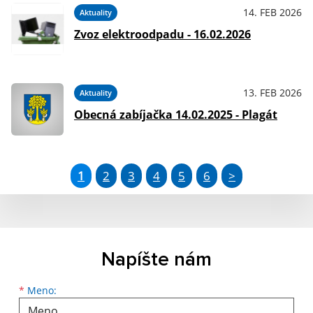
14. FEB 2026
Aktuality
Zvoz elektroodpadu - 16.02.2026
13. FEB 2026
Aktuality
Obecná zabíjačka 14.02.2025 - Plagát
1
2
3
4
5
6
>
Napíšte nám
Meno
Priezvisko
E-mailová adresa
*
Meno: