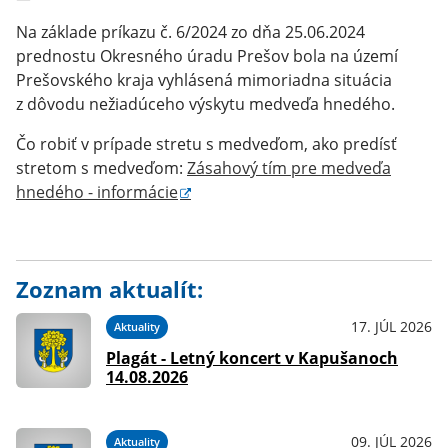
Na základe príkazu č. 6/2024 zo dňa 25.06.2024
prednostu Okresného úradu Prešov bola na území
Prešovského kraja vyhlásená mimoriadna situácia
z dôvodu nežiadúceho výskytu medveďa hnedého.
Čo robiť v prípade stretu s medveďom, ako predísť
stretom s medveďom:
Zásahový tím pre medveďa
hnedého - informácie
Zoznam aktualít:
17. JÚL 2026
Aktuality
Plagát - Letný koncert v Kapušanoch
14.08.2026
09. JÚL 2026
Aktuality