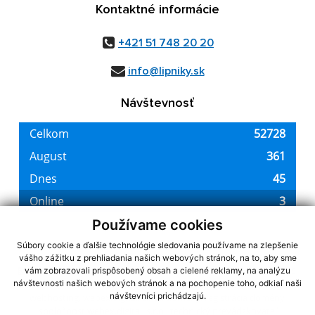
Kontaktné informácie
+421 51 748 20 20
info@lipniky.sk
Návštevnosť
Používame cookies
Súbory cookie a ďalšie technológie sledovania používame na zlepšenie
vášho zážitku z prehliadania našich webových stránok, na to, aby sme
využite možnosť získavania aktuálnych informácií s využitím RSS
,
vám zobrazovali prispôsobený obsah a cielené reklamy, na analýzu
CMS systém (redakčný) systém ECHELON 2,
Mapa stránok
,
web portál
,
návštevnosti našich webových stránok a na pochopenie toho, odkiaľ naši
návštevníci prichádzajú.
webhosting
,
webex.digital, s.r.o.
,
domény
,
registrácia domény
,
spoločnosť webex.digital, s.r.o.
,
technický prevádzkovateľ