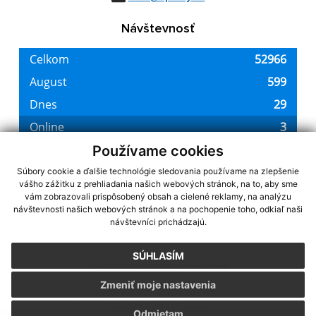
Návštevnosť
Používame cookies
Súbory cookie a ďalšie technológie sledovania používame na zlepšenie
vášho zážitku z prehliadania našich webových stránok, na to, aby sme
využite možnosť získavania aktuálnych informácií s využitím RSS
,
vám zobrazovali prispôsobený obsah a cielené reklamy, na analýzu
CMS systém (redakčný) systém ECHELON 2,
Mapa stránok
,
web portál
,
návštevnosti našich webových stránok a na pochopenie toho, odkiaľ naši
návštevníci prichádzajú.
webhosting
,
webex.digital, s.r.o.
,
domény
,
registrácia domény
,
spoločnosť webex.digital, s.r.o.
,
technický prevádzkovateľ
SÚHLASÍM
Posledná aktualizácia:
22.07.2026
Zmeniť moje nastavenia
Vytlačiť stránku
|
Vyhlásenie o prístupnosti
Autorské práva
|
Cookies
Odmietam