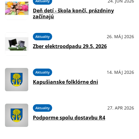
24. JÚN 2026
Aktuality
Deň detí - škola končí, prázdniny
začínajú
26. MÁJ 2026
Aktuality
Zber elektroodpadu 29.5. 2026
14. MÁJ 2026
Aktuality
Kapušianske folklórne dni
27. APR 2026
Aktuality
Podporme spolu dostavbu R4