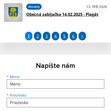
13. FEB 2026
Aktuality
Obecná zabíjačka 14.02.2025 - Plagát
1
2
3
4
5
6
>
Napíšte nám
Meno
Priezvisko
E-mailová adresa
*
Meno:
*
Priezvisko: