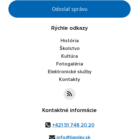
Google reCaptcha Response
Odoslať správu
Rýchle odkazy
História
Školstvo
Kultúra
Fotogaléria
Elektronické služby
Kontakty
Kontaktné informácie
+421 51 748 20 20
info@lipniky.sk