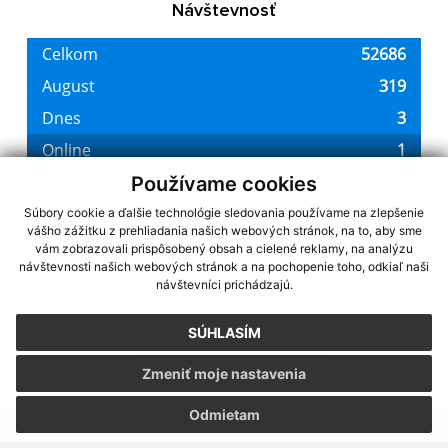
Návštevnosť
Používame cookies
Súbory cookie a ďalšie technológie sledovania používame na zlepšenie
vášho zážitku z prehliadania našich webových stránok, na to, aby sme
využite možnosť získavania aktuálnych informácií s využitím RSS
,
vám zobrazovali prispôsobený obsah a cielené reklamy, na analýzu
CMS systém (redakčný) systém ECHELON 2,
Mapa stránok
,
web portál
,
návštevnosti našich webových stránok a na pochopenie toho, odkiaľ naši
návštevníci prichádzajú.
webhosting
,
webex.digital, s.r.o.
,
domény
,
registrácia domény
,
spoločnosť webex.digital, s.r.o.
,
technický prevádzkovateľ
SÚHLASÍM
Posledná aktualizácia:
22.07.2026
Zmeniť moje nastavenia
Vytlačiť stránku
|
Vyhlásenie o prístupnosti
Autorské práva
|
Cookies
Odmietam
.
.
.
.
.
.