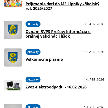
Prijímanie detí do MŠ Lipníky - školský
rok 2026/2027
08. APR 2026
Aktuality
Oznam RVPS Prešov: Informácia o
orálnej vakcinácii líšok
02. APR 2026
Aktuality
Veľkonočné prianie
14. FEB 2026
Aktuality
Zvoz elektroodpadu - 16.02.2026
13. FEB 2026
Aktuality