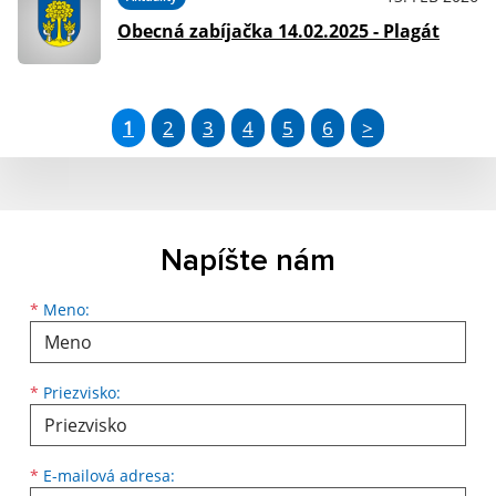
Obecná zabíjačka 14.02.2025 - Plagát
1
2
3
4
5
6
>
Napíšte nám
Meno
Priezvisko
E-mailová adresa
*
Meno:
*
Priezvisko:
*
E-mailová adresa: