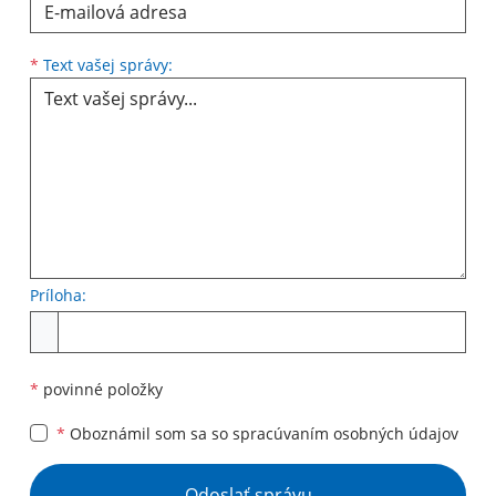
Text vašej správy...
*
Text vašej správy:
Príloha:
Príloha
*
povinné položky
*
Oboznámil som sa so
spracúvaním osobných údajov
Google reCaptcha Response
Odoslať správu