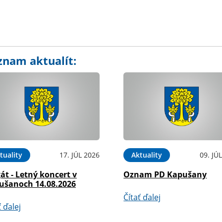
znam aktualít:
tuality
17. JÚL 2026
Aktuality
09. JÚ
át - Letný koncert v
Oznam PD Kapušany
ušanoch 14.08.2026
Čítať ďalej
ť ďalej