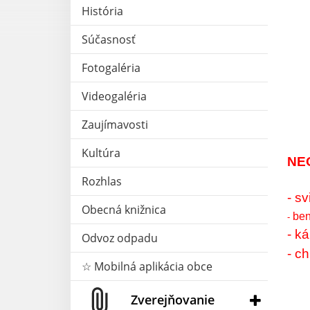
História
Súčasnosť
Fotogaléria
Videogaléria
Zaujímavosti
Kultúra
NE
Rozhlas
- sv
Obecná knižnica
ben
-
- k
Odvoz odpadu
- c
☆ Mobilná aplikácia obce
Zverejňovanie