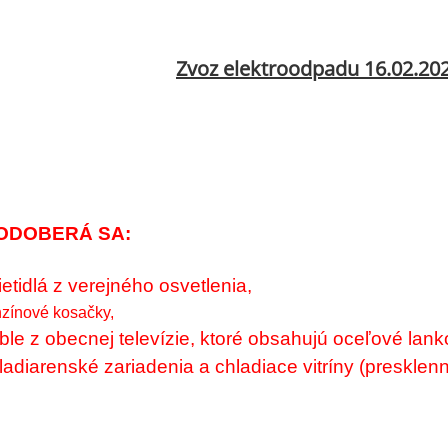
Zvoz elektroodpadu 16.02.20
ODOBERÁ SA:
ietidlá z verejného osvetlenia,
zínové kosačky,
áble z obecnej televízie, ktoré obsahujú oceľové lank
hladiarenské zariadenia a chladiace vitríny (preskl