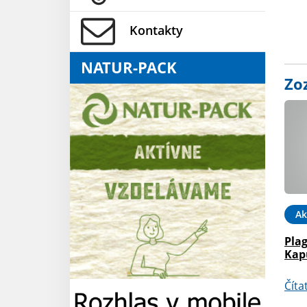
Kontakty
NATUR-PACK
Zo
Ak
Plag
Kap
Číta