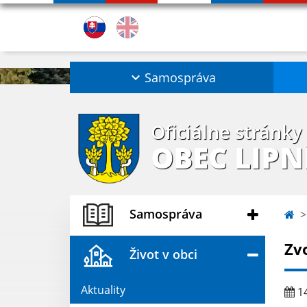
Samospráva
Oficiálne stránky
OBEC LIPN
Samospráva
Zv
Život v obci
Aktuality
14