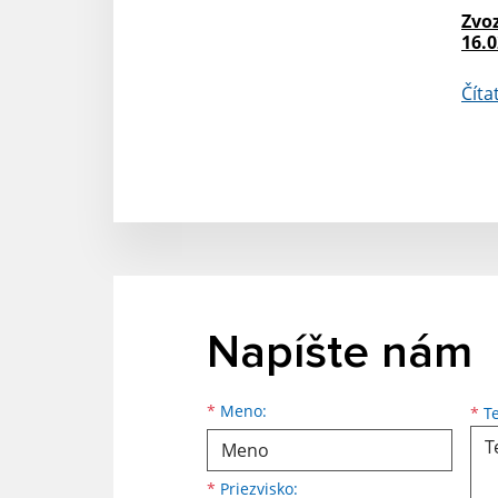
Zvo
16.0
Číta
Napíšte nám
Meno
Priezvisko
E-mailová adresa
*
Meno:
*
Te
*
Priezvisko: