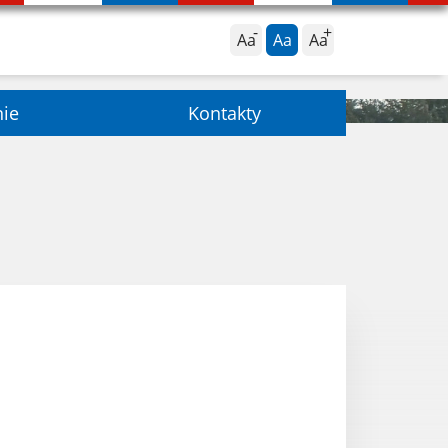
Aa
Aa
Aa
nie
Kontakty