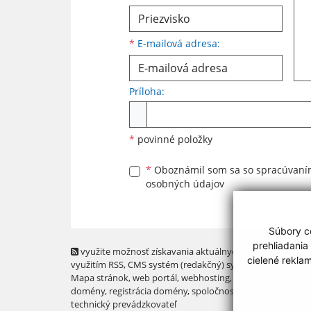
*
E-mailová adresa:
Príloha:
Príloha
*
povinné položky
*
Oboznámil som sa so
spracúvan
osobných údajov
Súbory co
prehliadania
využite možnosť získavania aktuálnych informácií s
cielené rekla
využitím RSS
, CMS systém (redakčný) systém ECHELON 2,
Mapa stránok
,
web portál
,
webhosting
,
webex.digital, s.r.o
domény
,
registrácia domény
,
spoločnosť webex.digital, s.r.
technický prevádzkovateľ