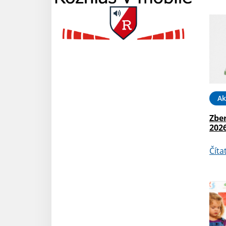
Ak
Zber
202
Číta