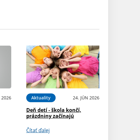
L 2026
Aktuality
24. JÚN 2026
Deň detí - škola končí,
prázdniny začínajú
Čítať ďalej