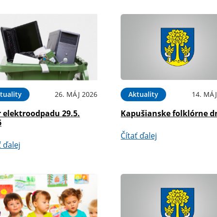
tuality
26. MÁJ 2026
Aktuality
14. MÁJ
 elektroodpadu 29.5.
Kapušianske folklórne d
6
Čítať ďalej
ť ďalej