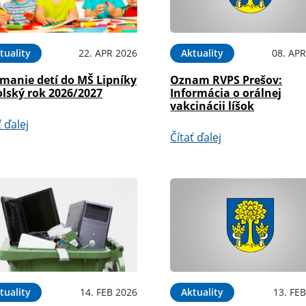
tuality
22. APR 2026
Aktuality
08. APR
ímanie detí do MŠ Lipníky
Oznam RVPS Prešov:
olský rok 2026/2027
Informácia o orálnej
vakcinácii líšok
ť ďalej
Čítať ďalej
tuality
14. FEB 2026
Aktuality
13. FE