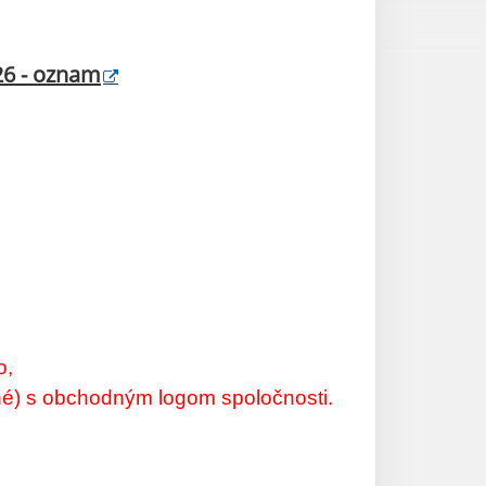
26 - oznam
o,
enné) s obchodným logom spoločnosti.