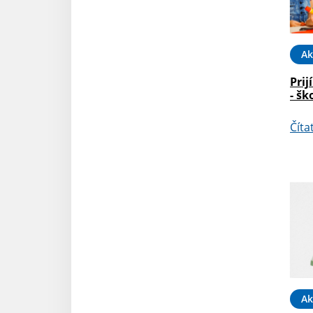
Ak
Prij
- šk
Číta
Ak