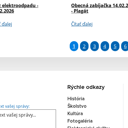
z elektroodpadu -
Obecná zabíjačka 14.02.
2.2026
- Plagát
ť ďalej
Čítať ďalej
1
2
3
4
5
6
Rýchle odkazy
História
Text vašej správy...
xt vašej správy:
Školstvo
Kultúra
Fotogaléria