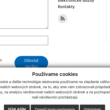
Elektronické služby
Kontakty
Google reCaptcha Response
Odoslať
ím
správu
Používame cookies
okie a ďalšie technológie sledovania používame na zlepšenie vášho
 našich webových stránok, na to, aby sme vám zobrazovali prispôs
my, na analýzu návštevnosti našich webových stránok a na pochopeni
webdesign
|
naši návštevníci prichádzajú.
.
,
o.
,
SÚHLASÍM
Zmeniť moje nastavenia
Odmietam