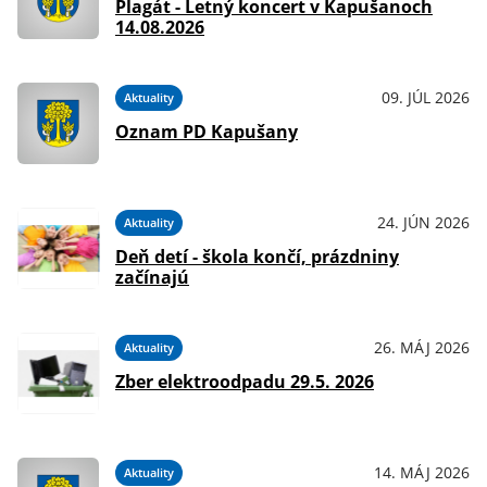
Plagát - Letný koncert v Kapušanoch
14.08.2026
09. JÚL 2026
Aktuality
Oznam PD Kapušany
24. JÚN 2026
Aktuality
Deň detí - škola končí, prázdniny
začínajú
26. MÁJ 2026
Aktuality
Zber elektroodpadu 29.5. 2026
14. MÁJ 2026
Aktuality