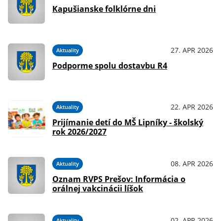
Kapušianske folklórne dni
27. APR 2026
Aktuality
Podporme spolu dostavbu R4
22. APR 2026
Aktuality
Prijímanie detí do MŠ Lipníky - školský
rok 2026/2027
08. APR 2026
Aktuality
Oznam RVPS Prešov: Informácia o
orálnej vakcinácii líšok
02. APR 2026
Aktuality