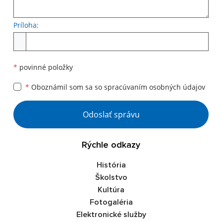
Príloha:
Príloha
*
povinné položky
*
Oboznámil som sa so
spracúvaním osobných údajov
Google reCaptcha Response
Odoslať správu
Rýchle odkazy
História
Školstvo
Kultúra
Fotogaléria
Elektronické služby