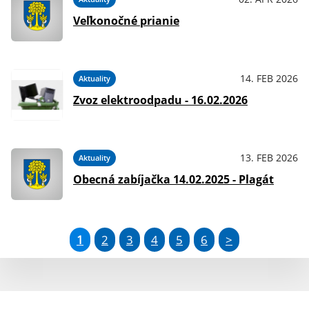
Veľkonočné prianie
14. FEB 2026
Aktuality
Zvoz elektroodpadu - 16.02.2026
13. FEB 2026
Aktuality
Obecná zabíjačka 14.02.2025 - Plagát
1
2
3
4
5
6
>