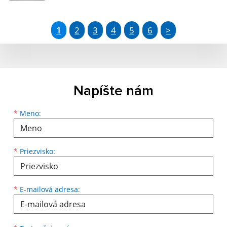
1
2
3
4
5
6
>
Napíšte nám
Meno
Priezvisko
E-mailová adresa
*
Meno:
*
Priezvisko:
*
E-mailová adresa: