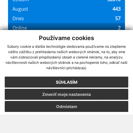
Používame cookies
Súbory cookie a ďalšie technológie sledovania používame na zlepšenie
vášho zážitku z prehliadania našich webových stránok, na to, aby sme
využite možnosť získavania aktuálnych informácií s využitím RSS
,
vám zobrazovali prispôsobený obsah a cielené reklamy, na analýzu
CMS systém (redakčný) systém ECHELON 2,
Mapa stránok
,
web portál
,
návštevnosti našich webových stránok a na pochopenie toho, odkiaľ naši
návštevníci prichádzajú.
webhosting
,
webex.digital, s.r.o.
,
domény
,
registrácia domény
,
spoločnosť webex.digital, s.r.o.
,
technický prevádzkovateľ
SÚHLASÍM
Posledná aktualizácia:
22.07.2026
Zmeniť moje nastavenia
Vytlačiť stránku
|
Vyhlásenie o prístupnosti
Autorské práva
|
Cookies
Odmietam
.
.
.
.
.
.
webdesign
|