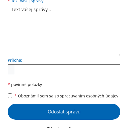
Text vašej správy...
*
Text vašej správy:
Príloha:
Príloha
*
povinné položky
*
Oboznámil som sa so
spracúvaním osobných údajov
Google reCaptcha Response
Odoslať správu