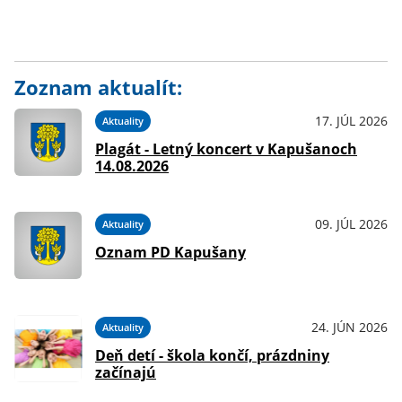
Zoznam aktualít:
17. JÚL 2026
Aktuality
Plagát - Letný koncert v Kapušanoch
14.08.2026
09. JÚL 2026
Aktuality
Oznam PD Kapušany
24. JÚN 2026
Aktuality
Deň detí - škola končí, prázdniny
začínajú