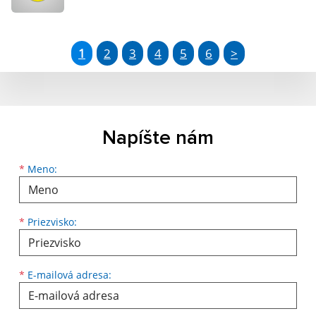
1
2
3
4
5
6
>
Napíšte nám
Meno
Priezvisko
E-mailová adresa
*
Meno:
*
Priezvisko:
*
E-mailová adresa: