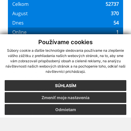
Používame cookies
Súbory cookie a ďalšie technológie sledovania používame na zlepšenie
vášho zážitku z prehliadania našich webových stránok, na to, aby sme
využite možnosť získavania aktuálnych informácií s využitím RSS
,
vám zobrazovali prispôsobený obsah a cielené reklamy, na analýzu
CMS systém (redakčný) systém ECHELON 2,
Mapa stránok
,
web portál
,
návštevnosti našich webových stránok a na pochopenie toho, odkiaľ naši
návštevníci prichádzajú.
webhosting
,
webex.digital, s.r.o.
,
domény
,
registrácia domény
,
spoločnosť webex.digital, s.r.o.
,
technický prevádzkovateľ
SÚHLASÍM
Posledná aktualizácia:
22.07.2026
Zmeniť moje nastavenia
Vytlačiť stránku
|
Vyhlásenie o prístupnosti
Autorské práva
|
Cookies
Odmietam
.
.
.
.
.
.
webdesign
|