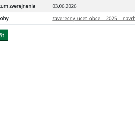
tum zverejnenia
03.06.2026
lohy
zaverecny_ucet_obce_-_2025_-_navrh_
äť