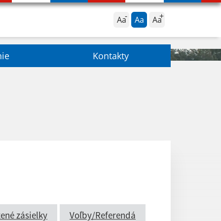
Aa
Aa
Aa
nie
Kontakty
ené zásielky
Voľby/Referendá