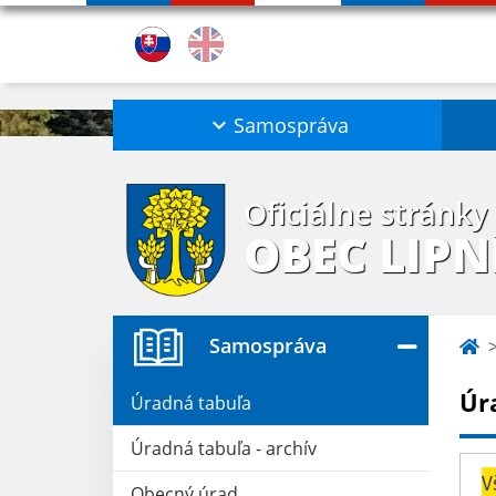
Samospráva
Oficiálne stránky
OBEC LIPN
Samospráva
Úr
Úradná tabuľa
Úradná tabuľa - archív
V
Obecný úrad