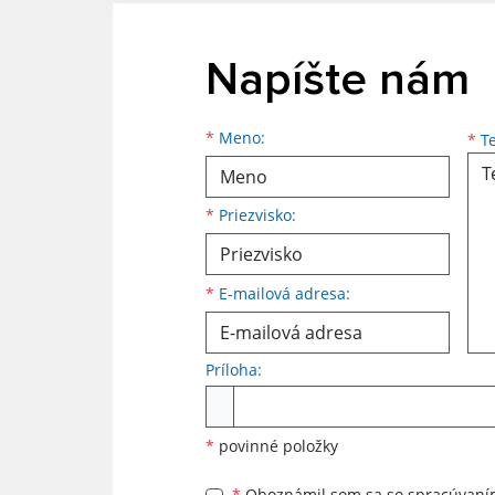
Napíšte nám
Meno
Priezvisko
E-mailová adresa
*
Meno:
*
Te
*
Priezvisko:
*
E-mailová adresa:
Príloha:
Príloha
*
povinné položky
*
Oboznámil som sa so
spracúvan