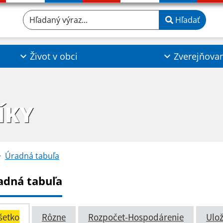
Hľadaný výraz...
Hľadať
Život v obci
Zverejňova
ÍKY
Úradná tabuľa
adná tabuľa
šetko
Rôzne
Rozpočet-Hospodárenie
Ulož