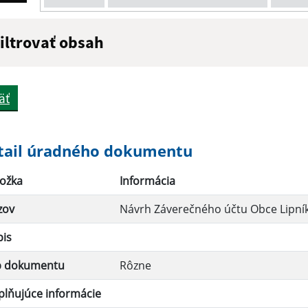
iltrovať obsah
ázov:
Popis:
äť
átum zverejnenia do:
tail úradného dokumentu
ožka
Informácia
Filtrovať
zov
Návrh Záverečného účtu Obce Lipník
pis
p dokumentu
Rôzne
lňujúce informácie