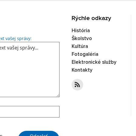
Rýchle odkazy
História
Text vašej správy...
xt vašej správy:
Školstvo
Kultúra
Fotogaléria
Elektronické služby
Kontakty
Google reCaptcha Response
ím