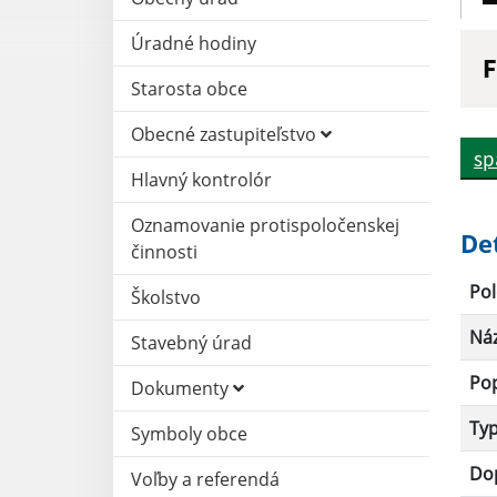
Úradné hodiny
F
Starosta obce
N
Obecné zastupiteľstvo
sp
Hlavný kontrolór
D
Oznamovanie protispoločenskej
De
činnosti
Pol
Školstvo
Ná
Stavebný úrad
Po
Dokumenty
Ty
Symboly obce
Dop
Voľby a referendá