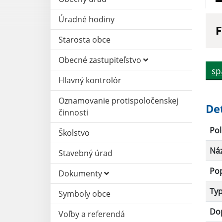
Úradné hodiny
F
Starosta obce
N
Obecné zastupiteľstvo
sp
Hlavný kontrolór
D
Oznamovanie protispoločenskej
De
činnosti
Pol
Školstvo
Ná
Stavebný úrad
Po
Dokumenty
Ty
Symboly obce
Dop
Voľby a referendá