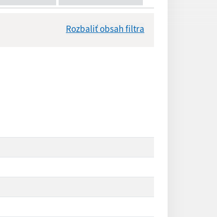
Rozbaliť obsah filtra
Dátum zverejnenia od:
Reset