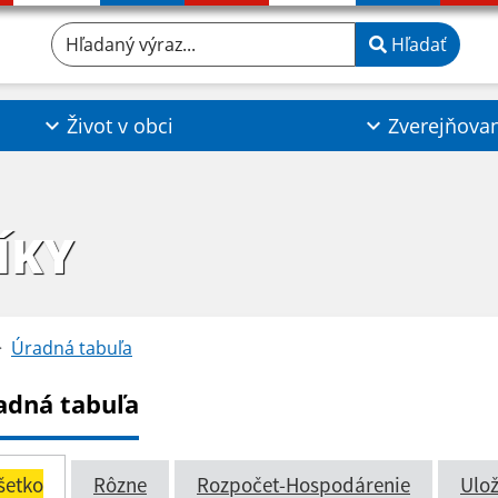
Hľadaný výraz...
Hľadať
Život v obci
Zverejňova
ÍKY
Úradná tabuľa
adná tabuľa
šetko
Rôzne
Rozpočet-Hospodárenie
Ulož