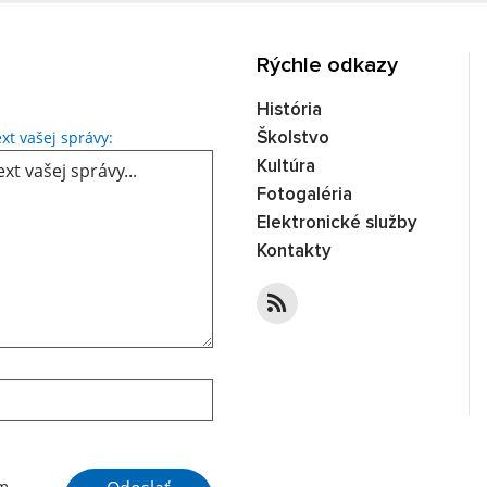
Rýchle odkazy
História
Text vašej správy...
xt vašej správy:
Školstvo
Kultúra
Fotogaléria
Elektronické služby
Kontakty
Google reCaptcha Response
ím