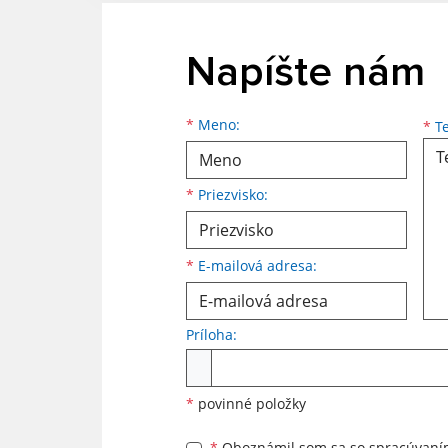
Napíšte nám
Meno
Priezvisko
E-mailová adresa
*
Meno:
*
Te
*
Priezvisko:
*
E-mailová adresa:
Príloha:
Príloha
*
povinné položky
*
Oboznámil som sa so
spracúvan