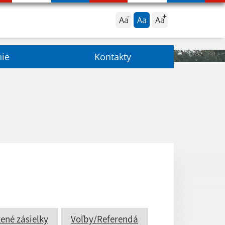
Aa
Aa
Aa
nie
Kontakty
ené zásielky
Voľby/Referendá