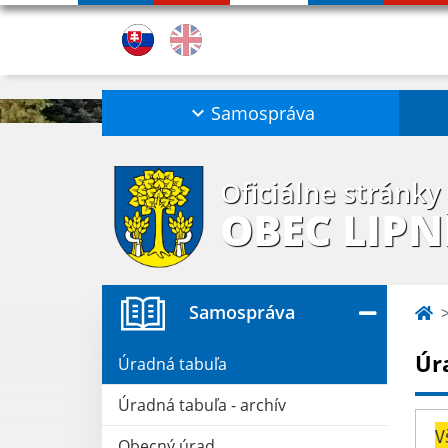
Samospráva
Oficiálne stránky
OBEC LIPN
Samospráva
Úr
Úradná tabuľa
Úradná tabuľa - archív
V
Obecný úrad