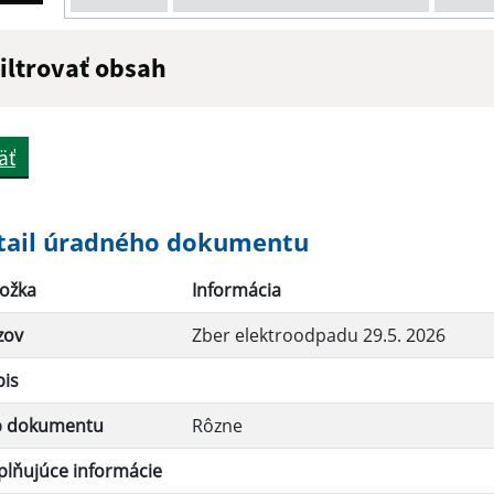
iltrovať obsah
ázov:
Popis:
äť
átum zverejnenia do:
tail úradného dokumentu
ožka
Informácia
Filtrovať
zov
Zber elektroodpadu 29.5. 2026
pis
p dokumentu
Rôzne
lňujúce informácie