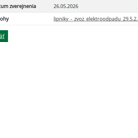
tum zverejnenia
26.05.2026
lohy
lipniky_-_zvoz_elektroodpadu_29.5.2..
äť