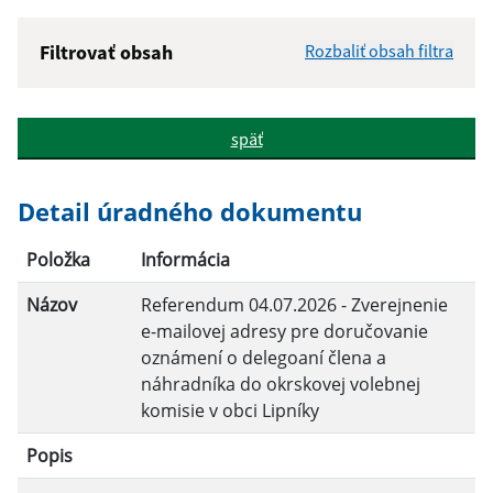
Filtrovať obsah
Rozbaliť obsah filtra
Názov:
späť
Popis:
Detail úradného dokumentu
Dátum zverejnenia od:
Položka
Informácia
Názov
Referendum 04.07.2026 - Zverejnenie
Dátum zverejnenia do:
e-mailovej adresy pre doručovanie
oznámení o delegoaní člena a
náhradníka do okrskovej volebnej
Filtrovať
Reset
komisie v obci Lipníky
Popis