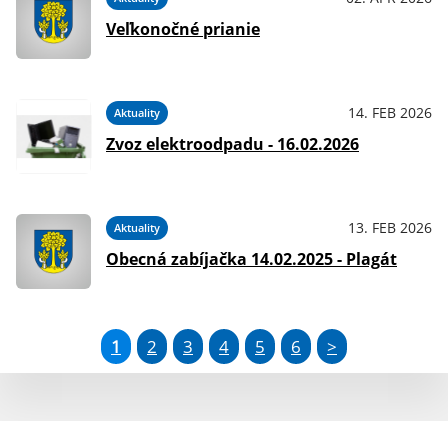
Veľkonočné prianie
14. FEB 2026
Aktuality
Zvoz elektroodpadu - 16.02.2026
13. FEB 2026
Aktuality
Obecná zabíjačka 14.02.2025 - Plagát
1
2
3
4
5
6
>