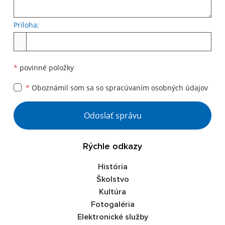
Príloha:
Príloha
*
povinné položky
*
Oboznámil som sa so
spracúvaním osobných údajov
Google reCaptcha Response
Odoslať správu
Rýchle odkazy
História
Školstvo
Kultúra
Fotogaléria
Elektronické služby