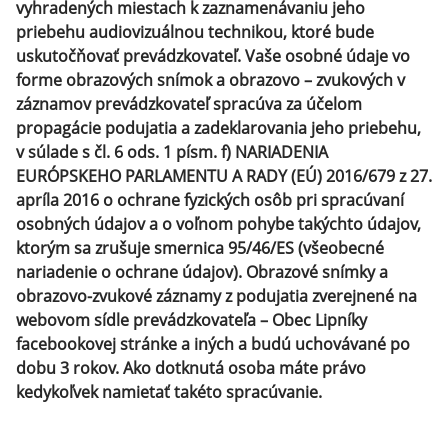
vyhradených miestach k zaznamenávaniu jeho
priebehu audiovizuálnou technikou, ktoré bude
uskutočňovať prevádzkovateľ. Vaše osobné údaje vo
forme obrazových snímok a obrazovo – zvukových v
záznamov prevádzkovateľ spracúva za účelom
propagácie podujatia a zadeklarovania jeho priebehu,
v súlade s čl. 6 ods. 1 písm. f) NARIADENIA
EURÓPSKEHO PARLAMENTU A RADY (EÚ) 2016/679 z 27.
apríla 2016 o ochrane fyzických osôb pri spracúvaní
osobných údajov a o voľnom pohybe takýchto údajov,
ktorým sa zrušuje smernica 95/46/ES (všeobecné
nariadenie o ochrane údajov). Obrazové snímky a
obrazovo-zvukové záznamy z podujatia zverejnené na
webovom sídle prevádzkovateľa – Obec Lipníky
facebookovej stránke a iných a budú uchovávané po
dobu 3 rokov. Ako dotknutá osoba máte právo
kedykoľvek namietať takéto spracúvanie.