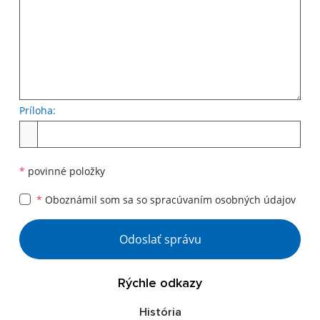
Príloha:
Príloha
*
povinné položky
*
Oboznámil som sa so
spracúvaním osobných údajov
Google reCaptcha Response
Odoslať správu
Rýchle odkazy
História