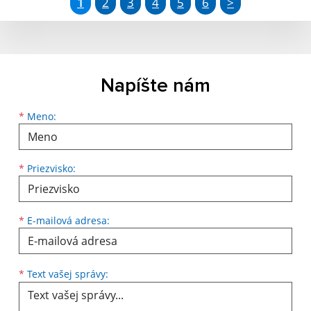
1
2
3
4
5
6
>
Napíšte nám
Meno
Priezvisko
E-mailová adresa
*
Meno:
*
Priezvisko:
*
E-mailová adresa:
Text vašej správy...
*
Text vašej správy: