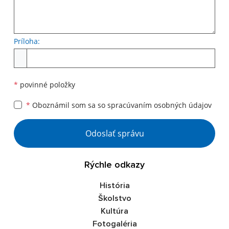
Príloha:
Príloha
*
povinné položky
*
Oboznámil som sa so
spracúvaním osobných údajov
Google reCaptcha Response
Odoslať správu
Rýchle odkazy
História
Školstvo
Kultúra
Fotogaléria