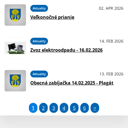
02. APR 2026
Aktuality
Veľkonočné prianie
14. FEB 2026
Aktuality
Zvoz elektroodpadu - 16.02.2026
13. FEB 2026
Aktuality
Obecná zabíjačka 14.02.2025 - Plagát
1
2
3
4
5
6
>