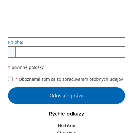
Príloha:
Príloha
*
povinné položky
*
Oboznámil som sa so
spracúvaním osobných údajov
Google reCaptcha Response
Odoslať správu
Rýchle odkazy
História