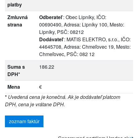
platby
Zmluvná
Odberateľ
: Obec Lipníky, IČO:
strana
00690490, Adresa: Lipníky 100, Mesto:
Lipníky, PSČ: 08212
Dodávateľ
: MATIS ELEKTRO, s.r.o., IČO:
44645708, Adresa: Chmeľovec 19, Mesto:
Chmeľovec, PSČ: 082 12
Suma s
186.22
DPH*
Mena
€
*
Uvedená cena je konečná. Ak je dodávateľ platcom
DPH, cena je vrátane DPH.
zoznam faktúr