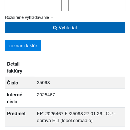
Rozšírené vyhľadávanie
Vyhľadať
zoznam faktúr
Detail
faktúry
25098
Číslo
Interné
2025467
číslo
Predmet
FP: 2025467 F /25098 27.01.26 - OU -
oprava ELI (tepel.čerpadlo)