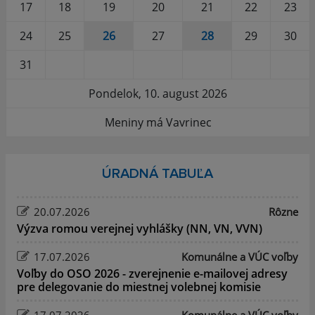
17
18
19
20
21
22
23
24
25
26
27
28
29
30
31
Pondelok, 10. august 2026
Meniny má Vavrinec
ÚRADNÁ TABUĽA
20.07.2026
Rôzne
Výzva romou verejnej vyhlášky (NN, VN, VVN)
17.07.2026
Komunálne a VÚC voľby
Voľby do OSO 2026 - zverejnenie e-mailovej adresy
pre delegovanie do miestnej volebnej komisie
17.07.2026
Komunálne a VÚC voľby