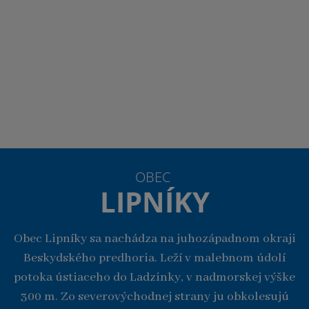
OBEC
LIPNÍKY
Obec Lipníky sa nachádza na juhozápadnom okraji
Beskydského predhoria. Leží v malebnom údolí
potoka ústiaceho do Ladzinky, v nadmorskej výške
300 m. Zo severovýchodnej strany ju obkolesujú