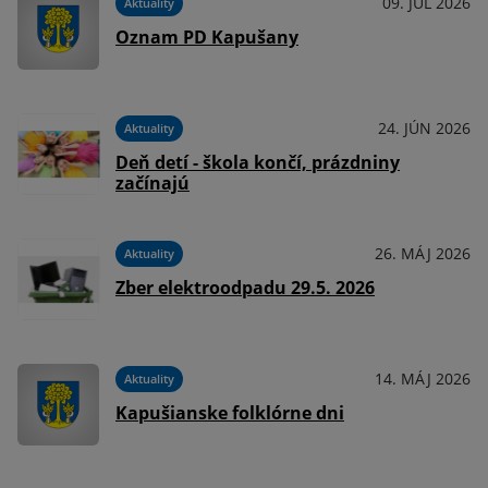
09. JÚL 2026
Aktuality
Oznam PD Kapušany
24. JÚN 2026
Aktuality
Deň detí - škola končí, prázdniny
začínajú
26. MÁJ 2026
Aktuality
Zber elektroodpadu 29.5. 2026
14. MÁJ 2026
Aktuality
Kapušianske folklórne dni