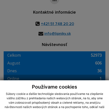
Kontaktné informácie
+421 51 748 20 20
info@lipniky.sk
Návštevnosť
Používame cookies
Súbory cookie a ďalšie technológie sledovania používame na zlepšenie
vášho zážitku z prehliadania našich webových stránok, na to, aby sme
využite možnosť získavania aktuálnych informácií s využitím RSS
,
vám zobrazovali prispôsobený obsah a cielené reklamy, na analýzu
CMS systém (redakčný) systém ECHELON 2,
Mapa stránok
,
web portál
,
návštevnosti našich webových stránok a na pochopenie toho, odkiaľ naši