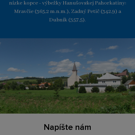
nízke kopce - výbežky Hanušovskej Pahorkatiny:
Mravčie (365,2 m.n.m.), Zadný Petič (342,9) a
Dubník (357,5).
Napíšte nám