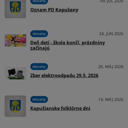
09. JÚL 2026
Aktuality
Oznam PD Kapušany
24. JÚN 2026
Aktuality
Deň detí - škola končí, prázdniny
začínajú
26. MÁJ 2026
Aktuality
Zber elektroodpadu 29.5. 2026
14. MÁJ 2026
Aktuality
Kapušianske folklórne dni