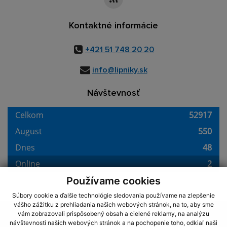
Kontaktné informácie
+421 51 748 20 20
info@lipniky.sk
Návštevnosť
Používame cookies
Súbory cookie a ďalšie technológie sledovania používame na zlepšenie
vášho zážitku z prehliadania našich webových stránok, na to, aby sme
využite možnosť získavania aktuálnych informácií s využitím RSS
,
vám zobrazovali prispôsobený obsah a cielené reklamy, na analýzu
CMS systém (redakčný) systém ECHELON 2,
Mapa stránok
,
web portál
,
návštevnosti našich webových stránok a na pochopenie toho, odkiaľ naši