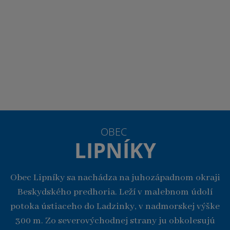
OBEC
LIPNÍKY
Obec Lipníky sa nachádza na juhozápadnom okraji
Beskydského predhoria. Leží v malebnom údolí
potoka ústiaceho do Ladzinky, v nadmorskej výške
300 m. Zo severovýchodnej strany ju obkolesujú