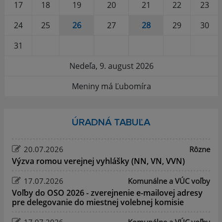
17
18
19
20
21
22
23
24
25
26
27
28
29
30
31
Nedeľa, 9. august 2026
Meniny má Ľubomíra
ÚRADNÁ TABUĽA
20.07.2026
Rôzne
Výzva romou verejnej vyhlášky (NN, VN, VVN)
17.07.2026
Komunálne a VÚC voľby
Voľby do OSO 2026 - zverejnenie e-mailovej adresy
pre delegovanie do miestnej volebnej komisie
17.07.2026
Komunálne a VÚC voľby