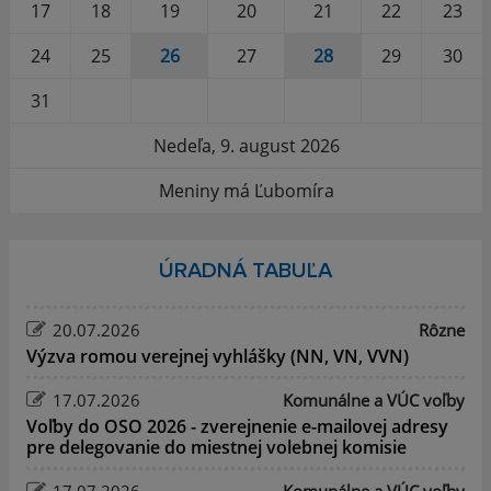
17
18
19
20
21
22
23
24
25
26
27
28
29
30
31
Nedeľa, 9. august 2026
Meniny má Ľubomíra
ÚRADNÁ TABUĽA
20.07.2026
Rôzne
Výzva romou verejnej vyhlášky (NN, VN, VVN)
17.07.2026
Komunálne a VÚC voľby
Voľby do OSO 2026 - zverejnenie e-mailovej adresy
pre delegovanie do miestnej volebnej komisie
17.07.2026
Komunálne a VÚC voľby