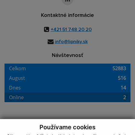
Kontaktné informácie
+421 51 748 20 20
info@lipniky.sk
Návštevnosť
Používame cookies
využite možnosť získavania aktuálnych informácií s využitím RSS
,
CMS systém (redakčný) systém ECHELON 2,
Mapa stránok
,
web portál
,