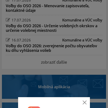
Voľby do OSO 2026 - Menovanie zapisovateľa,
kontaktné údaje
17.07.2026
Komunálne a VÚC voľby
Voľby do OSO 2026 - Určenie volebných okrskov a
určenie volebnej miestnosti
16.07.2026
Komunálne a VÚC voľby
Voľby do OSO 2026: zverejnenie počtu obyvateľov
ku dňu vyhlásenia volieb
zobraziť ďalšie
Mobilná aplikácia