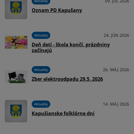
09. JÚL 2026
Aktuality
Oznam PD Kapušany
24. JÚN 2026
Aktuality
Deň detí - škola končí, prázdniny
začínajú
26. MÁJ 2026
Aktuality
Zber elektroodpadu 29.5. 2026
14. MÁJ 2026
Aktuality
Kapušianske folklórne dni