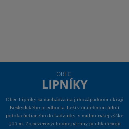
OBEC
LIPNÍKY
Obec Lipníky sa nachádza na juhozápadnom okraji
Beskydského predhoria. Leží v malebnom údolí
potoka ústiaceho do Ladzinky, v nadmorskej výške
300 m. Zo severovýchodnej strany ju obkolesujú