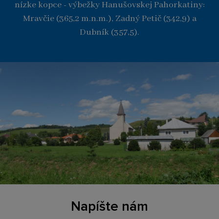
nízke kopce - výbežky Hanušovskej Pahorkatiny:
Mravčie (365,2 m.n.m.), Zadný Petič (342,9) a
Dubník (357,5).
Napíšte nám