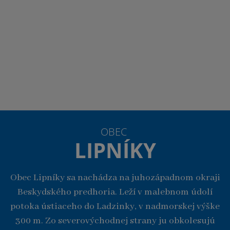
OBEC
LIPNÍKY
Obec Lipníky sa nachádza na juhozápadnom okraji
Beskydského predhoria. Leží v malebnom údolí
potoka ústiaceho do Ladzinky, v nadmorskej výške
300 m. Zo severovýchodnej strany ju obkolesujú