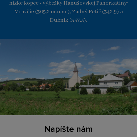
nízke kopce - výbežky Hanušovskej Pahorkatiny:
Mravčie (365,2 m.n.m.), Zadný Petič (342,9) a
Dubník (357,5).
Napíšte nám