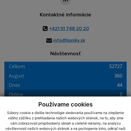
Kontaktné informácie
+421 51 748 20 20
info@lipniky.sk
Návštevnosť
Používame cookies
Súbory cookie a ďalšie technológie sledovania používame na zlepšenie
vášho zážitku z prehliadania našich webových stránok, na to, aby sme
využite možnosť získavania aktuálnych informácií s využitím RSS
,
vám zobrazovali prispôsobený obsah a cielené reklamy, na analýzu
CMS systém (redakčný) systém ECHELON 2,
Mapa stránok
,
web portál
,
návštevnosti našich webových stránok a na pochopenie toho, odkiaľ naši