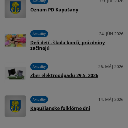
09. JÚL 2026
Aktuality
Oznam PD Kapušany
24. JÚN 2026
Aktuality
Deň detí - škola končí, prázdniny
začínajú
26. MÁJ 2026
Aktuality
Zber elektroodpadu 29.5. 2026
14. MÁJ 2026
Aktuality
Kapušianske folklórne dni