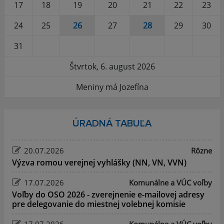
17
18
19
20
21
22
23
24
25
26
27
28
29
30
31
Štvrtok, 6. august 2026
Meniny má Jozefína
ÚRADNÁ TABUĽA
20.07.2026
Rôzne
Výzva romou verejnej vyhlášky (NN, VN, VVN)
17.07.2026
Komunálne a VÚC voľby
Voľby do OSO 2026 - zverejnenie e-mailovej adresy
pre delegovanie do miestnej volebnej komisie
17.07.2026
Komunálne a VÚC voľby