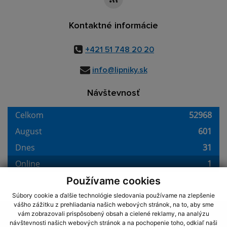
Kontaktné informácie
+421 51 748 20 20
info@lipniky.sk
Návštevnosť
Používame cookies
Súbory cookie a ďalšie technológie sledovania používame na zlepšenie
vášho zážitku z prehliadania našich webových stránok, na to, aby sme
využite možnosť získavania aktuálnych informácií s využitím RSS
,
vám zobrazovali prispôsobený obsah a cielené reklamy, na analýzu
CMS systém (redakčný) systém ECHELON 2,
Mapa stránok
,
web portál
,
návštevnosti našich webových stránok a na pochopenie toho, odkiaľ naši