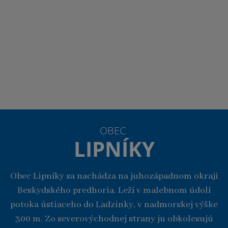
OBEC
LIPNÍKY
Obec Lipníky sa nachádza na juhozápadnom okraji
Beskydského predhoria. Leží v malebnom údolí
potoka ústiaceho do Ladzinky, v nadmorskej výške
300 m. Zo severovýchodnej strany ju obkolesujú