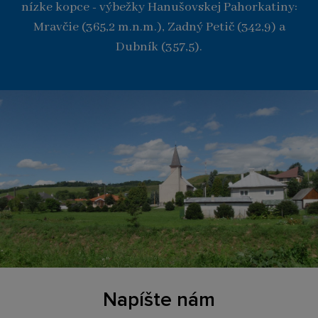
nízke kopce - výbežky Hanušovskej Pahorkatiny:
Mravčie (365,2 m.n.m.), Zadný Petič (342,9) a
Dubník (357,5).
Napíšte nám