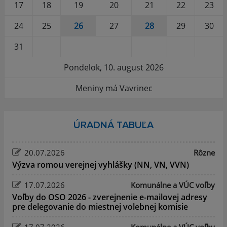
17
18
19
20
21
22
23
24
25
26
27
28
29
30
31
Pondelok, 10. august 2026
Meniny má Vavrinec
ÚRADNÁ TABUĽA
20.07.2026
Rôzne
Výzva romou verejnej vyhlášky (NN, VN, VVN)
17.07.2026
Komunálne a VÚC voľby
Voľby do OSO 2026 - zverejnenie e-mailovej adresy
pre delegovanie do miestnej volebnej komisie
17.07.2026
Komunálne a VÚC voľby