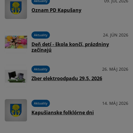
09. JÚL 2026
Aktuality
Oznam PD Kapušany
24. JÚN 2026
Aktuality
Deň detí - škola končí, prázdniny
začínajú
26. MÁJ 2026
Aktuality
Zber elektroodpadu 29.5. 2026
14. MÁJ 2026
Aktuality
Kapušianske folklórne dni