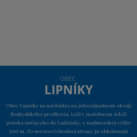
OBEC
LIPNÍKY
Obec Lipníky sa nachádza na juhozápadnom okraji
Beskydského predhoria. Leží v malebnom údolí
potoka ústiaceho do Ladzinky, v nadmorskej výške
300 m. Zo severovýchodnej strany ju obkolesujú