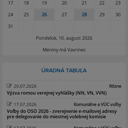
17
18
19
20
21
22
23
24
25
26
27
28
29
30
31
Pondelok, 10. august 2026
Meniny má Vavrinec
ÚRADNÁ TABUĽA
20.07.2026
Rôzne
Výzva romou verejnej vyhlášky (NN, VN, VVN)
17.07.2026
Komunálne a VÚC voľby
Voľby do OSO 2026 - zverejnenie e-mailovej adresy
pre delegovanie do miestnej volebnej komisie
17.07.2026
Komunálne a VÚC voľby