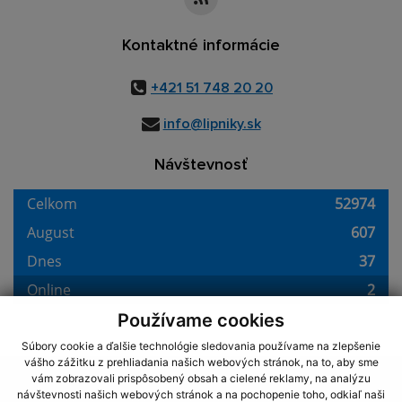
Kontaktné informácie
+421 51 748 20 20
info@lipniky.sk
Návštevnosť
Používame cookies
Súbory cookie a ďalšie technológie sledovania používame na zlepšenie
vášho zážitku z prehliadania našich webových stránok, na to, aby sme
využite možnosť získavania aktuálnych informácií s využitím RSS
,
vám zobrazovali prispôsobený obsah a cielené reklamy, na analýzu
CMS systém (redakčný) systém ECHELON 2,
Mapa stránok
,
web portál
,
návštevnosti našich webových stránok a na pochopenie toho, odkiaľ naši