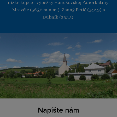
nízke kopce - výbežky Hanušovskej Pahorkatiny:
Mravčie (365,2 m.n.m.), Zadný Petič (342,9) a
Dubník (357,5).
Napíšte nám