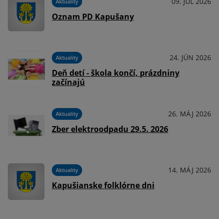
09. JÚL 2026
Aktuality
Oznam PD Kapušany
24. JÚN 2026
Aktuality
Deň detí - škola končí, prázdniny
začínajú
26. MÁJ 2026
Aktuality
Zber elektroodpadu 29.5. 2026
14. MÁJ 2026
Aktuality
Kapušianske folklórne dni