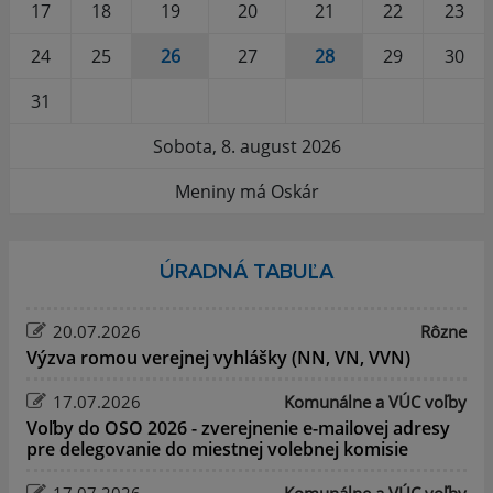
17
18
19
20
21
22
23
24
25
26
27
28
29
30
31
Sobota, 8. august 2026
Meniny má Oskár
ÚRADNÁ TABUĽA
20.07.2026
Rôzne
Výzva romou verejnej vyhlášky (NN, VN, VVN)
17.07.2026
Komunálne a VÚC voľby
Voľby do OSO 2026 - zverejnenie e-mailovej adresy
pre delegovanie do miestnej volebnej komisie
17.07.2026
Komunálne a VÚC voľby