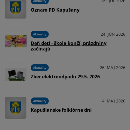
09. JÚL 2026
Aktuality
Oznam PD Kapušany
24. JÚN 2026
Aktuality
Deň detí - škola končí, prázdniny
začínajú
26. MÁJ 2026
Aktuality
Zber elektroodpadu 29.5. 2026
14. MÁJ 2026
Aktuality
Kapušianske folklórne dni