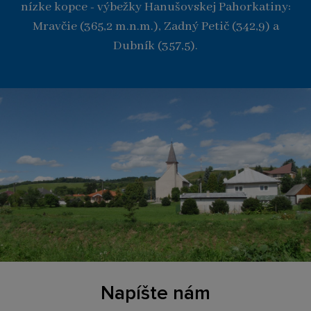
nízke kopce - výbežky Hanušovskej Pahorkatiny:
Mravčie (365,2 m.n.m.), Zadný Petič (342,9) a
Dubník (357,5).
Napíšte nám