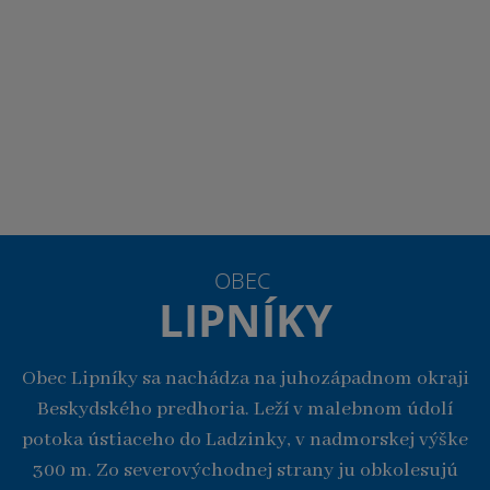
OBEC
LIPNÍKY
Obec Lipníky sa nachádza na juhozápadnom okraji
Beskydského predhoria. Leží v malebnom údolí
potoka ústiaceho do Ladzinky, v nadmorskej výške
300 m. Zo severovýchodnej strany ju obkolesujú