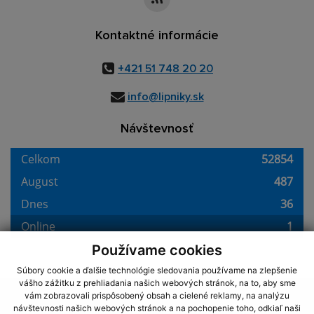
Kontaktné informácie
+421 51 748 20 20
info@lipniky.sk
Návštevnosť
Používame cookies
Súbory cookie a ďalšie technológie sledovania používame na zlepšenie
vášho zážitku z prehliadania našich webových stránok, na to, aby sme
využite možnosť získavania aktuálnych informácií s využitím RSS
,
vám zobrazovali prispôsobený obsah a cielené reklamy, na analýzu
CMS systém (redakčný) systém ECHELON 2,
Mapa stránok
,
web portál
,
návštevnosti našich webových stránok a na pochopenie toho, odkiaľ naši