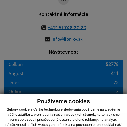
Kontaktné informácie
+421 51 748 20 20
info@lipniky.sk
Návštevnosť
Používame cookies
Súbory cookie a ďalšie technológie sledovania používame na zlepšenie
vášho zážitku z prehliadania našich webových stránok, na to, aby sme
využite možnosť získavania aktuálnych informácií s využitím RSS
,
vám zobrazovali prispôsobený obsah a cielené reklamy, na analýzu
CMS systém (redakčný) systém ECHELON 2,
Mapa stránok
,
web portál
,
návštevnosti našich webových stránok a na pochopenie toho, odkiaľ naši