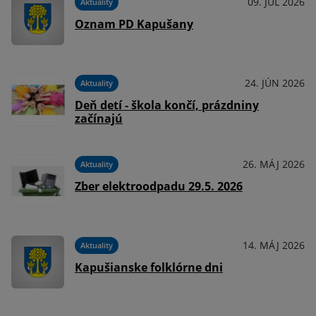
09. JÚL 2026
Aktuality
Oznam PD Kapušany
24. JÚN 2026
Aktuality
Deň detí - škola končí, prázdniny
začínajú
26. MÁJ 2026
Aktuality
Zber elektroodpadu 29.5. 2026
14. MÁJ 2026
Aktuality
Kapušianske folklórne dni