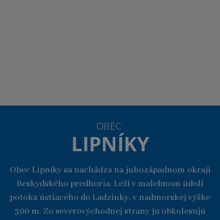
OBEC
LIPNÍKY
Obec Lipníky sa nachádza na juhozápadnom okraji
Beskydského predhoria. Leží v malebnom údolí
potoka ústiaceho do Ladzinky, v nadmorskej výške
300 m. Zo severovýchodnej strany ju obkolesujú