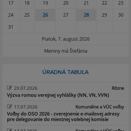
17
18
19
20
21
22
23
24
25
26
27
28
29
30
31
Piatok, 7. august 2026
Meniny má Štefánia
ÚRADNÁ TABUĽA
20.07.2026
Rôzne
Výzva romou verejnej vyhlášky (NN, VN, VVN)
17.07.2026
Komunálne a VÚC voľby
Voľby do OSO 2026 - zverejnenie e-mailovej adresy
pre delegovanie do miestnej volebnej komisie
17.07.2026
Komunálne a VÚC voľby