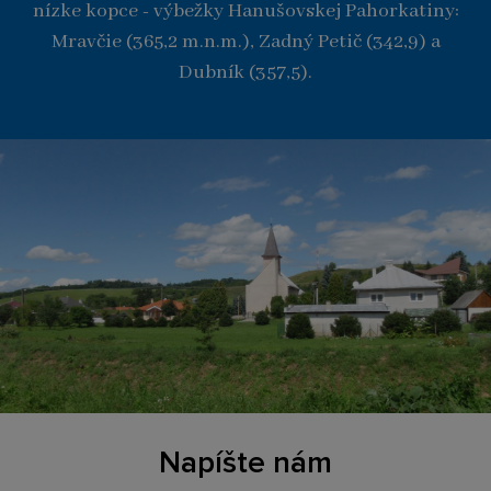
nízke kopce - výbežky Hanušovskej Pahorkatiny:
Mravčie (365,2 m.n.m.), Zadný Petič (342,9) a
Dubník (357,5).
Napíšte nám